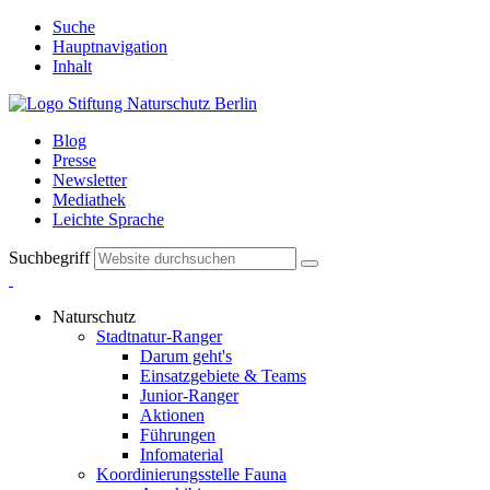
Suche
Hauptnavigation
Inhalt
Blog
Presse
Newsletter
Mediathek
Leichte Sprache
Suchbegriff
Naturschutz
Stadtnatur-Ranger
Darum geht's
Einsatzgebiete & Teams
Junior-Ranger
Aktionen
Führungen
Infomaterial
Koordinierungsstelle Fauna