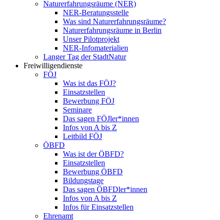
Naturerfahrungsräume (NER)
NER-Beratungsstelle
Was sind Naturerfahrungsräume?
Naturerfahrungsräume in Berlin
Unser Pilotprojekt
NER-Infomaterialien
Langer Tag der StadtNatur
Freiwilligendienste
FÖJ
Was ist das FÖJ?
Einsatzstellen
Bewerbung FÖJ
Seminare
Das sagen FÖJler*innen
Infos von A bis Z
Leitbild FÖJ
ÖBFD
Was ist der ÖBFD?
Einsatzstellen
Bewerbung ÖBFD
Bildungstage
Das sagen ÖBFDler*innen
Infos von A bis Z
Infos für Einsatzstellen
Ehrenamt