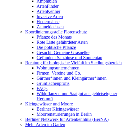
Amphibien
ArtenFinder
ArtenKenner
Invasive Arten
Fledermäuse
Zauneidechsen
Koordinierungsstelle Florenschutz
Pflanze des Monats
Rote Liste gefährdeter Arten
Die politische Pflanze
Gesucht: Gemeine Grasnelke
Gefunden: Salzbinse und Sonnentau
Beratung für biologische Vielfalt im Siedlungsbereich
Wohnungsunternehmen
Firmen, Vereine und Co.
Gärtner*innen und Kleingärtner*innen
Grünflächenprofis
FAQs
Wildpflanzen und Saatgut aus gebietseigener
Herkunft
Kleingewässer und Moore
Berliner Kleingewässer
Moorrenaturierungen in Berlin
Berliner Netzwerk für Artenkenntnis (BerNA)
Mehr Arten im Garten