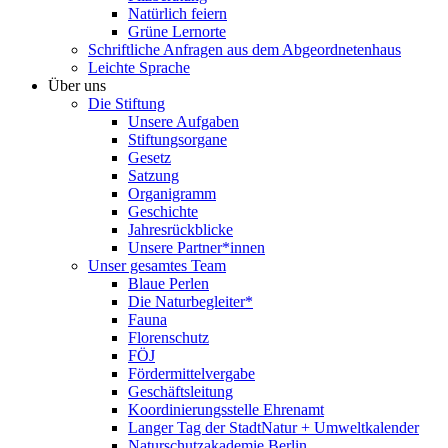
Natürlich feiern
Grüne Lernorte
Schriftliche Anfragen aus dem Abgeordnetenhaus
Leichte Sprache
Über uns
Die Stiftung
Unsere Aufgaben
Stiftungsorgane
Gesetz
Satzung
Organigramm
Geschichte
Jahresrückblicke
Unsere Partner*innen
Unser gesamtes Team
Blaue Perlen
Die Naturbegleiter*
Fauna
Florenschutz
FÖJ
Fördermittelvergabe
Geschäftsleitung
Koordinierungsstelle Ehrenamt
Langer Tag der StadtNatur + Umweltkalender
Naturschutzakademie Berlin