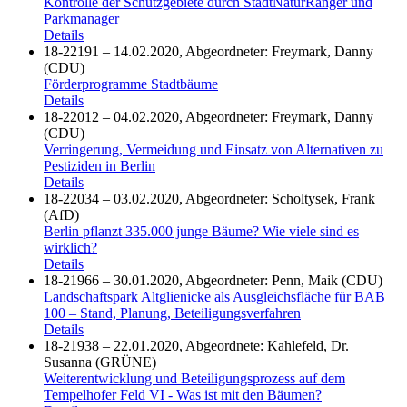
Kontrolle der Schutzgebiete durch StadtNaturRanger und
Parkmanager
Details
18-22191 – 14.02.2020, Abgeordneter: Freymark, Danny
(CDU)
Förderprogramme Stadtbäume
Details
18-22012 – 04.02.2020, Abgeordneter: Freymark, Danny
(CDU)
Verringerung, Vermeidung und Einsatz von Alternativen zu
Pestiziden in Berlin
Details
18-22034 – 03.02.2020, Abgeordneter: Scholtysek, Frank
(AfD)
Berlin pflanzt 335.000 junge Bäume? Wie viele sind es
wirklich?
Details
18-21966 – 30.01.2020, Abgeordneter: Penn, Maik (CDU)
Landschaftspark Altglienicke als Ausgleichsfläche für BAB
100 – Stand, Planung, Beteiligungsverfahren
Details
18-21938 – 22.01.2020, Abgeordnete: Kahlefeld, Dr.
Susanna (GRÜNE)
Weiterentwicklung und Beteiligungsprozess auf dem
Tempelhofer Feld VI - Was ist mit den Bäumen?