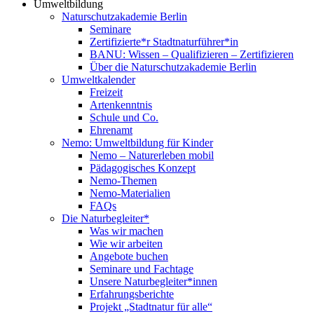
Umweltbildung
Naturschutzakademie Berlin
Seminare
Zertifizierte*r Stadtnaturführer*in
BANU: Wissen – Qualifizieren – Zertifizieren
Über die Naturschutzakademie Berlin
Umweltkalender
Freizeit
Artenkenntnis
Schule und Co.
Ehrenamt
Nemo: Umweltbildung für Kinder
Nemo – Naturerleben mobil
Pädagogisches Konzept
Nemo-Themen
Nemo-Materialien
FAQs
Die Naturbegleiter*
Was wir machen
Wie wir arbeiten
Angebote buchen
Seminare und Fachtage
Unsere Naturbegleiter*innen
Erfahrungsberichte
Projekt „Stadtnatur für alle“