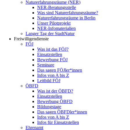
Naturerfahrungsräume (NER)
NER-Beratungsstelle
Was sind Naturerfahrungsräume?
Naturerfahrungsräume in Berlin
Unser Pilotprojekt
NER-Infomaterialien
Langer Tag der StadtNatur
Freiwilligendienste
FÖJ
Was ist das FÖJ?
Einsatzstellen
Bewerbung FÖJ
Seminare
Das sagen FÖJler*innen
Infos von A bis Z
Leitbild FÖJ
ÖBFD
Was ist der ÖBFD?
Einsatzstellen
Bewerbung ÖBFD
Bildungstage
Das sagen ÖBFDler*innen
Infos von A bis Z
Infos für Einsatzstellen
Ehrenamt