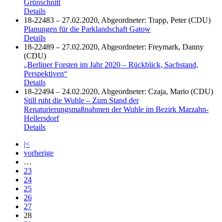
Grünschnitt
Details
18-22483 – 27.02.2020, Abgeordneter: Trapp, Peter (CDU)
Planungen für die Parklandschaft Gatow
Details
18-22489 – 27.02.2020, Abgeordneter: Freymark, Danny
(CDU)
„Berliner Forsten im Jahr 2020 – Rückblick, Sachstand,
Perspektiven“
Details
18-22494 – 24.02.2020, Abgeordneter: Czaja, Mario (CDU)
Still ruht die Wuhle – Zum Stand der
Renaturierungsmaßnahmen der Wuhle im Bezirk Marzahn-
Hellersdorf
Details
|<
vorherige
…
23
24
25
26
27
28