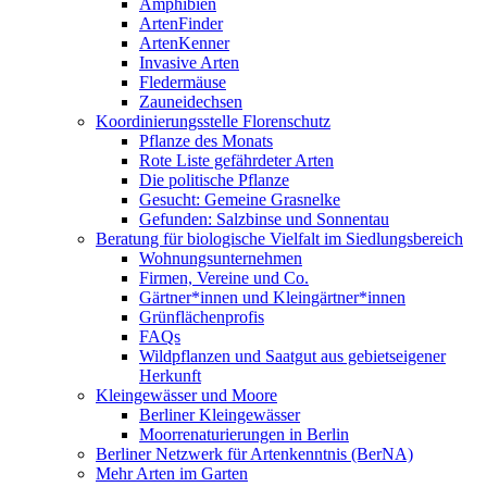
Amphibien
ArtenFinder
ArtenKenner
Invasive Arten
Fledermäuse
Zauneidechsen
Koordinierungsstelle Florenschutz
Pflanze des Monats
Rote Liste gefährdeter Arten
Die politische Pflanze
Gesucht: Gemeine Grasnelke
Gefunden: Salzbinse und Sonnentau
Beratung für biologische Vielfalt im Siedlungsbereich
Wohnungsunternehmen
Firmen, Vereine und Co.
Gärtner*innen und Kleingärtner*innen
Grünflächenprofis
FAQs
Wildpflanzen und Saatgut aus gebietseigener
Herkunft
Kleingewässer und Moore
Berliner Kleingewässer
Moorrenaturierungen in Berlin
Berliner Netzwerk für Artenkenntnis (BerNA)
Mehr Arten im Garten