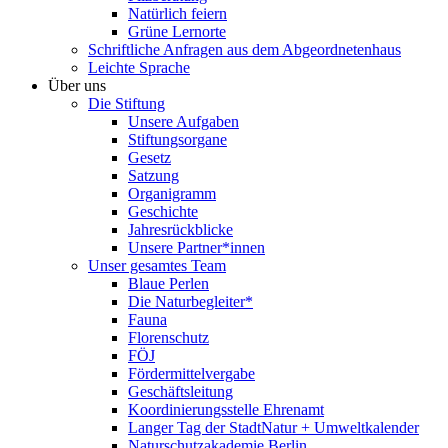
Natürlich feiern
Grüne Lernorte
Schriftliche Anfragen aus dem Abgeordnetenhaus
Leichte Sprache
Über uns
Die Stiftung
Unsere Aufgaben
Stiftungsorgane
Gesetz
Satzung
Organigramm
Geschichte
Jahresrückblicke
Unsere Partner*innen
Unser gesamtes Team
Blaue Perlen
Die Naturbegleiter*
Fauna
Florenschutz
FÖJ
Fördermittelvergabe
Geschäftsleitung
Koordinierungsstelle Ehrenamt
Langer Tag der StadtNatur + Umweltkalender
Naturschutzakademie Berlin