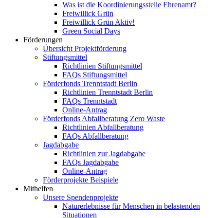
Was ist die Koordinierungsstelle Ehrenamt?
Freiwillick Grün
Freiwillick Grün Aktiv!
Green Social Days
Förderungen
Übersicht Projektförderung
Stiftungsmittel
Richtlinien Stiftungsmittel
FAQs Stiftungsmittel
Förderfonds Trenntstadt Berlin
Richtlinien Trenntstadt Berlin
FAQs Trenntstadt
Online-Antrag
Förderfonds Abfallberatung Zero Waste
Richtlinien Abfallberatung
FAQs Abfallberatung
Jagdabgabe
Richtlinien zur Jagdabgabe
FAQs Jagdabgabe
Online-Antrag
Förderprojekte Beispiele
Mithelfen
Unsere Spendenprojekte
Naturerlebnisse für Menschen in belastenden
Situationen