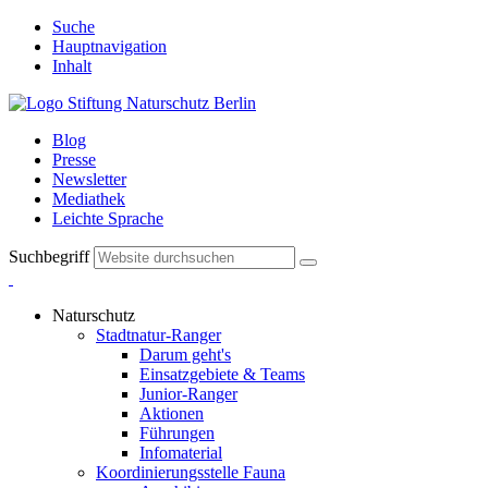
Suche
Hauptnavigation
Inhalt
Blog
Presse
Newsletter
Mediathek
Leichte Sprache
Suchbegriff
Naturschutz
Stadtnatur-Ranger
Darum geht's
Einsatzgebiete & Teams
Junior-Ranger
Aktionen
Führungen
Infomaterial
Koordinierungsstelle Fauna