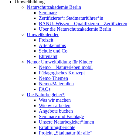
Umweltbildung
Naturschutzakademie Berlin
Seminare
Zertifizierte*r Stadtnaturführer*in
BANU: Wissen – Qualifizieren – Zertifizieren
Über die Naturschutzakademie Berlin
Umweltkalender
Freizeit
Artenkenntnis
Schule und Co.
Ehrenamt
Nemo: Umweltbildung für Kinder
Nemo – Naturerleben mobil
Pädagogisches Konzept
Nemo-Themen
Nemo-Materialien
FAQs
Die Naturbegleiter*
Was wir machen
Wie wir arbeiten
Angebote buchen
Seminare und Fachtage
Unsere Naturbegleiter*innen
Erfahrungsberichte
Projekt „Stadtnatur für alle“