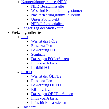
Naturerfahrungsräume (NER)
NER-Beratungsstelle
Was sind Naturerfahrungsräume?
Naturerfahrungsräume in Berlin
Unser Pilotprojekt
NER-Infomaterialien
Langer Tag der StadtNatur
Freiwilligendienste
FÖJ
Was ist das FÖJ?
Einsatzstellen
Bewerbung FÖJ
Seminare
Das sagen FÖJler*innen
Infos von A bis Z
Leitbild FÖJ
ÖBFD
Was ist der ÖBFD?
Einsatzstellen
Bewerbung ÖBFD
Bildungstage
Das sagen ÖBFDler*innen
Infos von A bis Z
Infos für Einsatzstellen
Ehrenamt