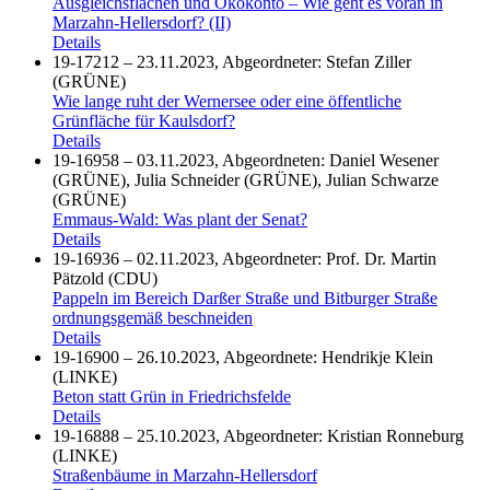
Ausgleichsflächen und Ökokonto – Wie geht es voran in
Marzahn-Hellersdorf? (II)
Details
19-17212 – 23.11.2023, Abgeordneter: Stefan Ziller
(GRÜNE)
Wie lange ruht der Wernersee oder eine öffentliche
Grünfläche für Kaulsdorf?
Details
19-16958 – 03.11.2023, Abgeordneten: Daniel Wesener
(GRÜNE), Julia Schneider (GRÜNE), Julian Schwarze
(GRÜNE)
Emmaus-Wald: Was plant der Senat?
Details
19-16936 – 02.11.2023, Abgeordneter: Prof. Dr. Martin
Pätzold (CDU)
Pappeln im Bereich Darßer Straße und Bitburger Straße
ordnungsgemäß beschneiden
Details
19-16900 – 26.10.2023, Abgeordnete: Hendrikje Klein
(LINKE)
Beton statt Grün in Friedrichsfelde
Details
19-16888 – 25.10.2023, Abgeordneter: Kristian Ronneburg
(LINKE)
Straßenbäume in Marzahn-Hellersdorf