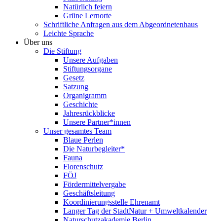
Natürlich feiern
Grüne Lernorte
Schriftliche Anfragen aus dem Abgeordnetenhaus
Leichte Sprache
Über uns
Die Stiftung
Unsere Aufgaben
Stiftungsorgane
Gesetz
Satzung
Organigramm
Geschichte
Jahresrückblicke
Unsere Partner*innen
Unser gesamtes Team
Blaue Perlen
Die Naturbegleiter*
Fauna
Florenschutz
FÖJ
Fördermittelvergabe
Geschäftsleitung
Koordinierungsstelle Ehrenamt
Langer Tag der StadtNatur + Umweltkalender
Naturschutzakademie Berlin