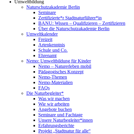
Umweltbildung
Naturschutzakademie Berlin
Seminare
Zertifizierte*r Stadtnaturführer*in
BANU: Wissen – Qualifizieren – Zertifizieren
Über die Naturschutzakademie Berlin
Umweltkalender
Freizeit
Artenkenntnis
Schule und Co.
Ehrenamt
Nemo: Umweltbildung für Kinder
Nemo – Naturerleben mobil
Pädagogisches Konzept
Nemo-Themen
Nemo-Materialien
FAQs
Die Naturbegleiter*
Was wir machen
Wie wir arbeiten
Angebote buchen
Seminare und Fachtage
Unsere Naturbegleiter*innen
Erfahrungsberichte
Projekt „Stadtnatur für alle“