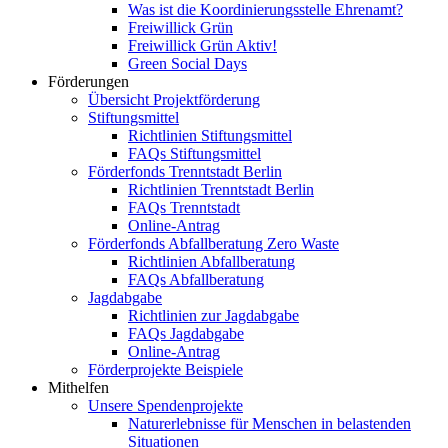
Was ist die Koordinierungsstelle Ehrenamt?
Freiwillick Grün
Freiwillick Grün Aktiv!
Green Social Days
Förderungen
Übersicht Projektförderung
Stiftungsmittel
Richtlinien Stiftungsmittel
FAQs Stiftungsmittel
Förderfonds Trenntstadt Berlin
Richtlinien Trenntstadt Berlin
FAQs Trenntstadt
Online-Antrag
Förderfonds Abfallberatung Zero Waste
Richtlinien Abfallberatung
FAQs Abfallberatung
Jagdabgabe
Richtlinien zur Jagdabgabe
FAQs Jagdabgabe
Online-Antrag
Förderprojekte Beispiele
Mithelfen
Unsere Spendenprojekte
Naturerlebnisse für Menschen in belastenden
Situationen