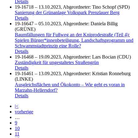
Details
19-16718 – 13.10.2023, Abgeordneter: Tino Schopf (SPD)
Sanierung der Grünanlage Volkspark Prenzlauer Berg
Details
19-16647 – 05.10.2023, Abgeordnete: Daniela Billig
(GRÜNE)
Baumfällungen für Fußweg an der Kniprodestraße (Teil 4):
Spielen Bürger*innenbeteiligung, Landschaftsprogramm und
Schwammstadtprinzip eine Rolle?
Details
19-16468 – 19.09.2023, Abgeordneter: Lars Bocian (CDU)
Zuständigkeit für ungestaltetes Straßengrün
Details
19-16461 – 13.09.2023, Abgeordneter: Kristian Ronneburg
(LINKE)
Ausgleichsflächen und Ökokonto – Wie geht es voran in
Marzahn-Hellersdorf?
Details
|<
vorherige
…
9
10
11