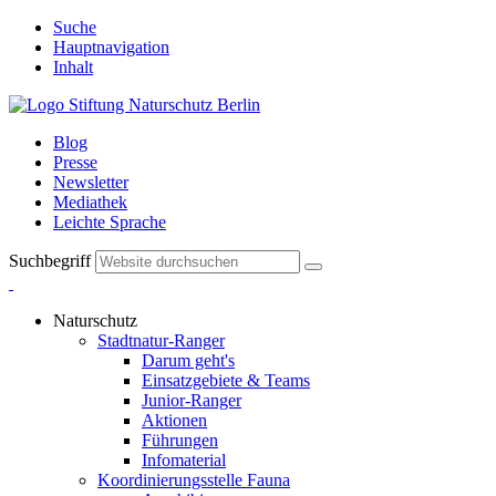
Suche
Hauptnavigation
Inhalt
Blog
Presse
Newsletter
Mediathek
Leichte Sprache
Suchbegriff
Naturschutz
Stadtnatur-Ranger
Darum geht's
Einsatzgebiete & Teams
Junior-Ranger
Aktionen
Führungen
Infomaterial
Koordinierungsstelle Fauna