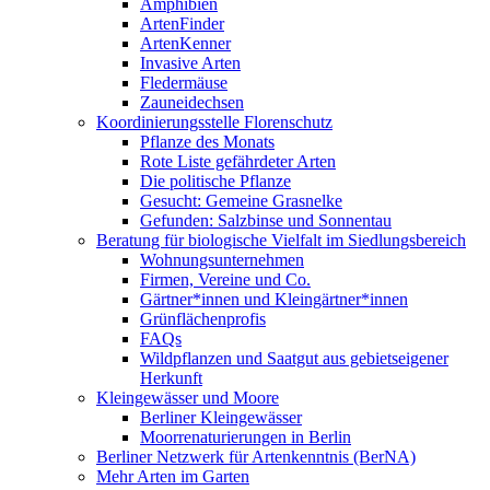
Amphibien
ArtenFinder
ArtenKenner
Invasive Arten
Fledermäuse
Zauneidechsen
Koordinierungsstelle Florenschutz
Pflanze des Monats
Rote Liste gefährdeter Arten
Die politische Pflanze
Gesucht: Gemeine Grasnelke
Gefunden: Salzbinse und Sonnentau
Beratung für biologische Vielfalt im Siedlungsbereich
Wohnungsunternehmen
Firmen, Vereine und Co.
Gärtner*innen und Kleingärtner*innen
Grünflächenprofis
FAQs
Wildpflanzen und Saatgut aus gebietseigener
Herkunft
Kleingewässer und Moore
Berliner Kleingewässer
Moorrenaturierungen in Berlin
Berliner Netzwerk für Artenkenntnis (BerNA)
Mehr Arten im Garten