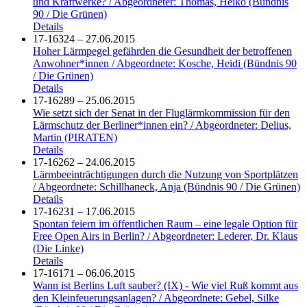
und Kraftwerke? / Abgeordneter: Thomas, Heiko (Bündnis
90 / Die Grünen)
Details
17-16324 – 27.06.2015
Hoher Lärmpegel gefährden die Gesundheit der betroffenen
Anwohner*innen / Abgeordnete: Kosche, Heidi (Bündnis 90
/ Die Grünen)
Details
17-16289 – 25.06.2015
Wie setzt sich der Senat in der Fluglärmkommission für den
Lärmschutz der Berliner*innen ein? / Abgeordneter: Delius,
Martin (PIRATEN)
Details
17-16262 – 24.06.2015
Lärmbeeinträchtigungen durch die Nutzung von Sportplätzen
/ Abgeordnete: Schillhaneck, Anja (Bündnis 90 / Die Grünen)
Details
17-16231 – 17.06.2015
Spontan feiern im öffentlichen Raum – eine legale Option für
Free Open Airs in Berlin? / Abgeordneter: Lederer, Dr. Klaus
(Die Linke)
Details
17-16171 – 06.06.2015
Wann ist Berlins Luft sauber? (IX) - Wie viel Ruß kommt aus
den Kleinfeuerungsanlagen? / Abgeordnete: Gebel, Silke