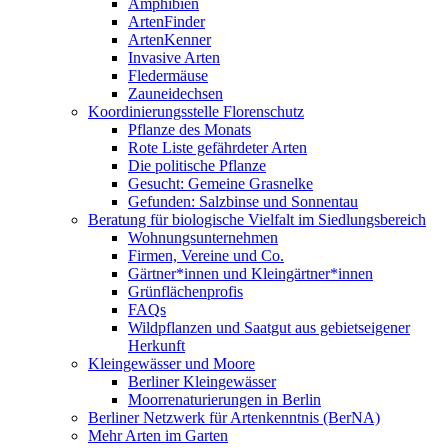
Amphibien
ArtenFinder
ArtenKenner
Invasive Arten
Fledermäuse
Zauneidechsen
Koordinierungsstelle Florenschutz
Pflanze des Monats
Rote Liste gefährdeter Arten
Die politische Pflanze
Gesucht: Gemeine Grasnelke
Gefunden: Salzbinse und Sonnentau
Beratung für biologische Vielfalt im Siedlungsbereich
Wohnungsunternehmen
Firmen, Vereine und Co.
Gärtner*innen und Kleingärtner*innen
Grünflächenprofis
FAQs
Wildpflanzen und Saatgut aus gebietseigener
Herkunft
Kleingewässer und Moore
Berliner Kleingewässer
Moorrenaturierungen in Berlin
Berliner Netzwerk für Artenkenntnis (BerNA)
Mehr Arten im Garten