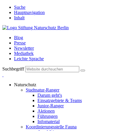
Suche
Hauptnavigation
Inhalt
Blog
Presse
Newsletter
Mediathek
Leichte Sprache
Suchbegriff
Naturschutz
Stadtnatur-Ranger
Darum geht's
Einsatzgebiete & Teams
Junior-Ranger
Aktionen
Führungen
Infomaterial
Koordinierungsstelle Fauna