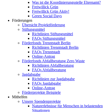
Was ist die Koordinierungsstelle Ehrenamt?
Freiwillick Grün
Freiwillick Grün Aktiv!
Green Social Days
Förderungen
Übersicht Projektförderung
Stiftungsmittel
Richtlinien Stiftungsmittel
FAQs Stiftungsmittel
Förderfonds Trenntstadt Berlin
Richtlinien Trenntstadt Berlin
FAQs Trenntstadt
Online-Antrag
Förderfonds Abfallberatung Zero Waste
Richtlinien Abfallberatung
FAQs Abfallberatung
Jagdabgabe
Richtlinien zur Jagdabgabe
FAQs Jagdabgabe
Online-Antrag
Förderprojekte Beispiele
Mithelfen
Unsere Spendenprojekte
Naturerlebnisse für Menschen in belastenden
Situationen