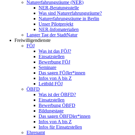
Naturerfahrungsräume (NER)
NER-Beratungsstelle
Was sind Naturerfahrungsräume?
Naturerfahrungsräume in Berlin
Unser Pilotprojekt
NER-Infomaterialien
Langer Tag der StadtNatur
Freiwilligendienste
FÖJ
Was ist das FÖJ?
Einsatzstellen
Bewerbung FÖJ
Seminare
Das sagen FÖJler*innen
Infos von A bis Z
Leitbild FÖJ
ÖBFD
Was ist der ÖBFD?
Einsatzstellen
Bewerbung ÖBFD
Bildungstage
Das sagen ÖBFDler*innen
Infos von A bis Z
Infos für Einsatzstellen
Ehrenamt