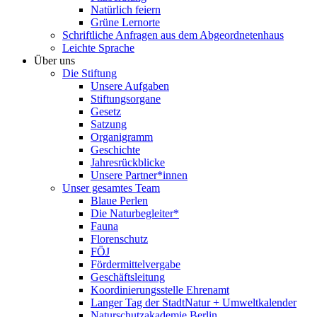
Natürlich feiern
Grüne Lernorte
Schriftliche Anfragen aus dem Abgeordnetenhaus
Leichte Sprache
Über uns
Die Stiftung
Unsere Aufgaben
Stiftungsorgane
Gesetz
Satzung
Organigramm
Geschichte
Jahresrückblicke
Unsere Partner*innen
Unser gesamtes Team
Blaue Perlen
Die Naturbegleiter*
Fauna
Florenschutz
FÖJ
Fördermittelvergabe
Geschäftsleitung
Koordinierungsstelle Ehrenamt
Langer Tag der StadtNatur + Umweltkalender
Naturschutzakademie Berlin