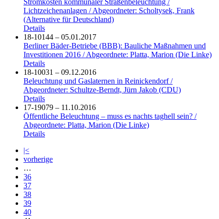
Stromkosten kommunaler Straßenbeleuchtung /
Lichtzeichenanlagen / Abgeordneter: Scholtysek, Frank
(Alternative für Deutschland)
Details
18-10144 – 05.01.2017
Berliner Bäder-Betriebe (BBB): Bauliche Maßnahmen und
Investitionen 2016 / Abgeordnete: Platta, Marion (Die Linke)
Details
18-10031 – 09.12.2016
Beleuchtung und Gaslaternen in Reinickendorf /
Abgeordneter: Schultze-Berndt, Jürn Jakob (CDU)
Details
17-19079 – 11.10.2016
Öffentliche Beleuchtung – muss es nachts taghell sein? /
Abgeordnete: Platta, Marion (Die Linke)
Details
|<
vorherige
…
36
37
38
39
40