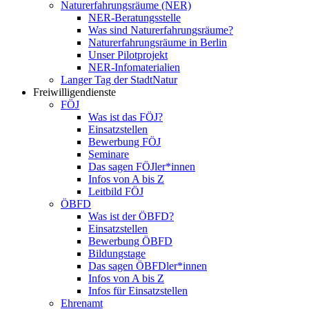
Naturerfahrungsräume (NER)
NER-Beratungsstelle
Was sind Naturerfahrungsräume?
Naturerfahrungsräume in Berlin
Unser Pilotprojekt
NER-Infomaterialien
Langer Tag der StadtNatur
Freiwilligendienste
FÖJ
Was ist das FÖJ?
Einsatzstellen
Bewerbung FÖJ
Seminare
Das sagen FÖJler*innen
Infos von A bis Z
Leitbild FÖJ
ÖBFD
Was ist der ÖBFD?
Einsatzstellen
Bewerbung ÖBFD
Bildungstage
Das sagen ÖBFDler*innen
Infos von A bis Z
Infos für Einsatzstellen
Ehrenamt