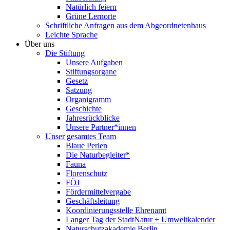
Natürlich feiern
Grüne Lernorte
Schriftliche Anfragen aus dem Abgeordnetenhaus
Leichte Sprache
Über uns
Die Stiftung
Unsere Aufgaben
Stiftungsorgane
Gesetz
Satzung
Organigramm
Geschichte
Jahresrückblicke
Unsere Partner*innen
Unser gesamtes Team
Blaue Perlen
Die Naturbegleiter*
Fauna
Florenschutz
FÖJ
Fördermittelvergabe
Geschäftsleitung
Koordinierungsstelle Ehrenamt
Langer Tag der StadtNatur + Umweltkalender
Naturschutzakademie Berlin