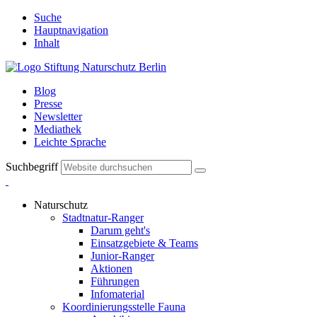
Suche
Hauptnavigation
Inhalt
Blog
Presse
Newsletter
Mediathek
Leichte Sprache
Suchbegriff
Naturschutz
Stadtnatur-Ranger
Darum geht's
Einsatzgebiete & Teams
Junior-Ranger
Aktionen
Führungen
Infomaterial
Koordinierungsstelle Fauna