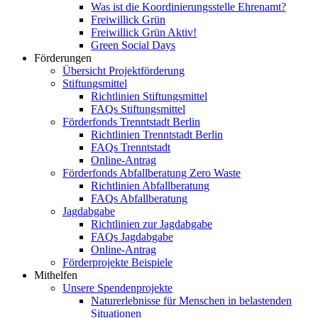
Was ist die Koordinierungsstelle Ehrenamt?
Freiwillick Grün
Freiwillick Grün Aktiv!
Green Social Days
Förderungen
Übersicht Projektförderung
Stiftungsmittel
Richtlinien Stiftungsmittel
FAQs Stiftungsmittel
Förderfonds Trenntstadt Berlin
Richtlinien Trenntstadt Berlin
FAQs Trenntstadt
Online-Antrag
Förderfonds Abfallberatung Zero Waste
Richtlinien Abfallberatung
FAQs Abfallberatung
Jagdabgabe
Richtlinien zur Jagdabgabe
FAQs Jagdabgabe
Online-Antrag
Förderprojekte Beispiele
Mithelfen
Unsere Spendenprojekte
Naturerlebnisse für Menschen in belastenden
Situationen