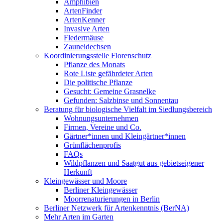
Amphibien
ArtenFinder
ArtenKenner
Invasive Arten
Fledermäuse
Zauneidechsen
Koordinierungsstelle Florenschutz
Pflanze des Monats
Rote Liste gefährdeter Arten
Die politische Pflanze
Gesucht: Gemeine Grasnelke
Gefunden: Salzbinse und Sonnentau
Beratung für biologische Vielfalt im Siedlungsbereich
Wohnungsunternehmen
Firmen, Vereine und Co.
Gärtner*innen und Kleingärtner*innen
Grünflächenprofis
FAQs
Wildpflanzen und Saatgut aus gebietseigener
Herkunft
Kleingewässer und Moore
Berliner Kleingewässer
Moorrenaturierungen in Berlin
Berliner Netzwerk für Artenkenntnis (BerNA)
Mehr Arten im Garten