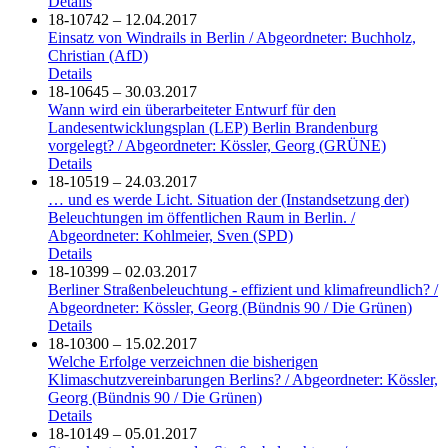
Details
18-10742 – 12.04.2017
Einsatz von Windrails in Berlin / Abgeordneter: Buchholz,
Christian (AfD)
Details
18-10645 – 30.03.2017
Wann wird ein überarbeiteter Entwurf für den
Landesentwicklungsplan (LEP) Berlin Brandenburg
vorgelegt? / Abgeordneter: Kössler, Georg (GRÜNE)
Details
18-10519 – 24.03.2017
… und es werde Licht. Situation der (Instandsetzung der)
Beleuchtungen im öffentlichen Raum in Berlin. /
Abgeordneter: Kohlmeier, Sven (SPD)
Details
18-10399 – 02.03.2017
Berliner Straßenbeleuchtung - effizient und klimafreundlich? /
Abgeordneter: Kössler, Georg (Bündnis 90 / Die Grünen)
Details
18-10300 – 15.02.2017
Welche Erfolge verzeichnen die bisherigen
Klimaschutzvereinbarungen Berlins? / Abgeordneter: Kössler,
Georg (Bündnis 90 / Die Grünen)
Details
18-10149 – 05.01.2017