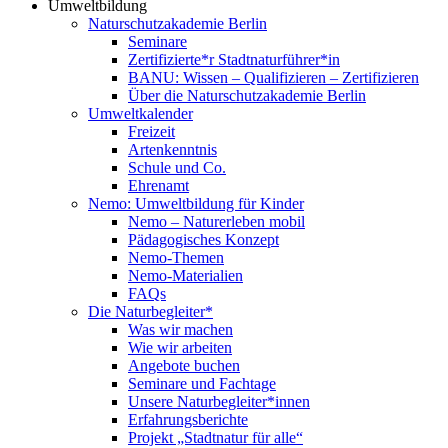
Umweltbildung
Naturschutzakademie Berlin
Seminare
Zertifizierte*r Stadtnaturführer*in
BANU: Wissen – Qualifizieren – Zertifizieren
Über die Naturschutzakademie Berlin
Umweltkalender
Freizeit
Artenkenntnis
Schule und Co.
Ehrenamt
Nemo: Umweltbildung für Kinder
Nemo – Naturerleben mobil
Pädagogisches Konzept
Nemo-Themen
Nemo-Materialien
FAQs
Die Naturbegleiter*
Was wir machen
Wie wir arbeiten
Angebote buchen
Seminare und Fachtage
Unsere Naturbegleiter*innen
Erfahrungsberichte
Projekt „Stadtnatur für alle“