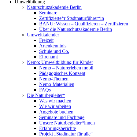
Umweltbildung
Naturschutzakademie Berlin
Seminare
Zertifizierte*r Stadtnaturführer*in
BANU: Wissen – Qualifizieren – Zertifizieren
Über die Naturschutzakademie Berlin
Umweltkalender
Freizeit
Artenkenntnis
Schule und Co.
Ehrenamt
Nemo: Umweltbildung für Kinder
Nemo – Naturerleben mobil
Pädagogisches Konzept
Nemo-Themen
Nemo-Materialien
FAQs
Die Naturbegleiter*
Was wir machen
Wie wir arbeiten
Angebote buchen
Seminare und Fachtage
Unsere Naturbegleiter*innen
Erfahrungsberichte
Projekt „Stadtnatur für alle“