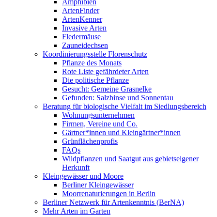
Amphibien
ArtenFinder
ArtenKenner
Invasive Arten
Fledermäuse
Zauneidechsen
Koordinierungsstelle Florenschutz
Pflanze des Monats
Rote Liste gefährdeter Arten
Die politische Pflanze
Gesucht: Gemeine Grasnelke
Gefunden: Salzbinse und Sonnentau
Beratung für biologische Vielfalt im Siedlungsbereich
Wohnungsunternehmen
Firmen, Vereine und Co.
Gärtner*innen und Kleingärtner*innen
Grünflächenprofis
FAQs
Wildpflanzen und Saatgut aus gebietseigener
Herkunft
Kleingewässer und Moore
Berliner Kleingewässer
Moorrenaturierungen in Berlin
Berliner Netzwerk für Artenkenntnis (BerNA)
Mehr Arten im Garten