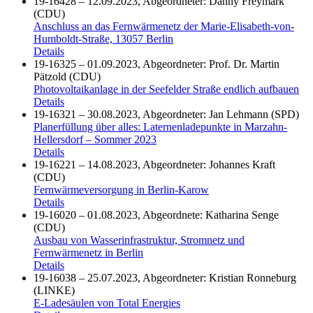
19-16428 – 12.09.2023, Abgeordneter: Danny Freymark
(CDU)
Anschluss an das Fernwärmenetz der Marie-Elisabeth-von-
Humboldt-Straße, 13057 Berlin
Details
19-16325 – 01.09.2023, Abgeordneter: Prof. Dr. Martin
Pätzold (CDU)
Photovoltaikanlage in der Seefelder Straße endlich aufbauen
Details
19-16321 – 30.08.2023, Abgeordneter: Jan Lehmann (SPD)
Planerfüllung über alles: Laternenladepunkte in Marzahn-
Hellersdorf – Sommer 2023
Details
19-16221 – 14.08.2023, Abgeordneter: Johannes Kraft
(CDU)
Fernwärmeversorgung in Berlin-Karow
Details
19-16020 – 01.08.2023, Abgeordnete: Katharina Senge
(CDU)
Ausbau von Wasserinfrastruktur, Stromnetz und
Fernwärmenetz in Berlin
Details
19-16038 – 25.07.2023, Abgeordneter: Kristian Ronneburg
(LINKE)
E-Ladesäulen von Total Energies