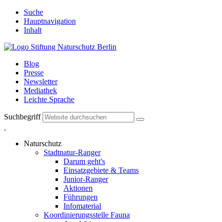
Suche
Hauptnavigation
Inhalt
Blog
Presse
Newsletter
Mediathek
Leichte Sprache
Suchbegriff
Naturschutz
Stadtnatur-Ranger
Darum geht's
Einsatzgebiete & Teams
Junior-Ranger
Aktionen
Führungen
Infomaterial
Koordinierungsstelle Fauna