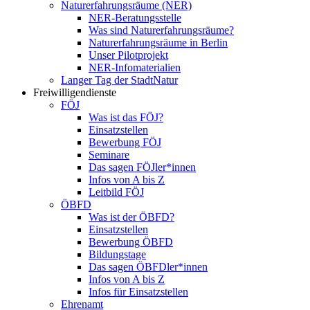
Naturerfahrungsräume (NER)
NER-Beratungsstelle
Was sind Naturerfahrungsräume?
Naturerfahrungsräume in Berlin
Unser Pilotprojekt
NER-Infomaterialien
Langer Tag der StadtNatur
Freiwilligendienste
FÖJ
Was ist das FÖJ?
Einsatzstellen
Bewerbung FÖJ
Seminare
Das sagen FÖJler*innen
Infos von A bis Z
Leitbild FÖJ
ÖBFD
Was ist der ÖBFD?
Einsatzstellen
Bewerbung ÖBFD
Bildungstage
Das sagen ÖBFDler*innen
Infos von A bis Z
Infos für Einsatzstellen
Ehrenamt