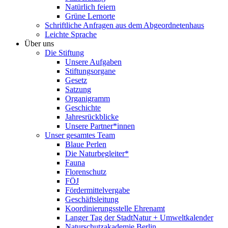
Natürlich feiern
Grüne Lernorte
Schriftliche Anfragen aus dem Abgeordnetenhaus
Leichte Sprache
Über uns
Die Stiftung
Unsere Aufgaben
Stiftungsorgane
Gesetz
Satzung
Organigramm
Geschichte
Jahresrückblicke
Unsere Partner*innen
Unser gesamtes Team
Blaue Perlen
Die Naturbegleiter*
Fauna
Florenschutz
FÖJ
Fördermittelvergabe
Geschäftsleitung
Koordinierungsstelle Ehrenamt
Langer Tag der StadtNatur + Umweltkalender
Naturschutzakademie Berlin