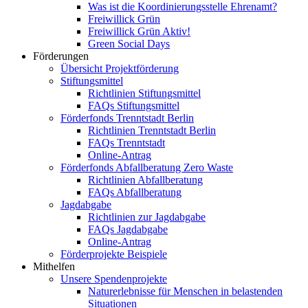
Was ist die Koordinierungsstelle Ehrenamt?
Freiwillick Grün
Freiwillick Grün Aktiv!
Green Social Days
Förderungen
Übersicht Projektförderung
Stiftungsmittel
Richtlinien Stiftungsmittel
FAQs Stiftungsmittel
Förderfonds Trenntstadt Berlin
Richtlinien Trenntstadt Berlin
FAQs Trenntstadt
Online-Antrag
Förderfonds Abfallberatung Zero Waste
Richtlinien Abfallberatung
FAQs Abfallberatung
Jagdabgabe
Richtlinien zur Jagdabgabe
FAQs Jagdabgabe
Online-Antrag
Förderprojekte Beispiele
Mithelfen
Unsere Spendenprojekte
Naturerlebnisse für Menschen in belastenden
Situationen