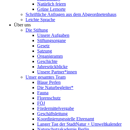
Natürlich feiern
Grüne Lernorte
Schriftliche Anfragen aus dem Abgeordnetenhaus
Leichte Sprache
Über uns
Die Stiftung
Unsere Aufgaben
Stiftungsorgane
Gesetz
Satzung
Organigramm
Geschichte
Jahresrückblicke
Unsere Partner*innen
Unser gesamtes Team
Blaue Perlen
Die Naturbegleiter*
Fauna
Florenschutz
FÖJ
Fördermittelvergabe
Geschäftsleitung
Koordinierungsstelle Ehrenamt
Langer Tag der StadtNatur + Umweltkalender
Naturschutzakademie Berlin