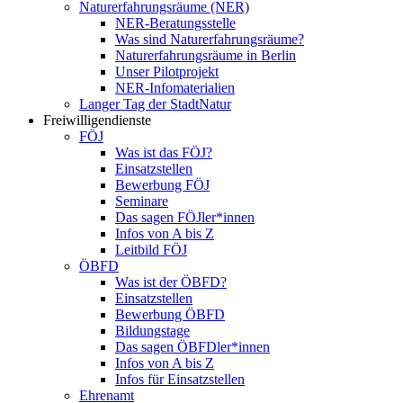
Naturerfahrungsräume (NER)
NER-Beratungsstelle
Was sind Naturerfahrungsräume?
Naturerfahrungsräume in Berlin
Unser Pilotprojekt
NER-Infomaterialien
Langer Tag der StadtNatur
Freiwilligendienste
FÖJ
Was ist das FÖJ?
Einsatzstellen
Bewerbung FÖJ
Seminare
Das sagen FÖJler*innen
Infos von A bis Z
Leitbild FÖJ
ÖBFD
Was ist der ÖBFD?
Einsatzstellen
Bewerbung ÖBFD
Bildungstage
Das sagen ÖBFDler*innen
Infos von A bis Z
Infos für Einsatzstellen
Ehrenamt