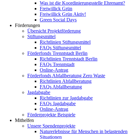
Was ist die Koordinierungsstelle Ehrenamt?
Freiwillick Grün
Freiwillick Grün Aktiv!
Green Social Days
Förderungen
Übersicht Projektförderung
Stiftungsmittel
Richtlinien Stiftungsmittel
FAQs Stiftungsmittel
Förderfonds Trenntstadt Berlin
Richtlinien Trenntstadt Berlin
FAQs Trenntstadt
Online-Antrag
Förderfonds Abfallberatung Zero Waste
Richtlinien Abfallberatung
FAQs Abfallberatung
Jagdabgabe
Richtlinien zur Jagdabgabe
FAQs Jagdabgabe
Online-Antrag
Förderprojekte Beispiele
Mithelfen
Unsere Spendenprojekte
Naturerlebnisse für Menschen in belastenden
Situationen