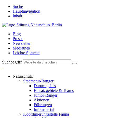
Suche
Hauptnavigation
Inhalt
Blog
Presse
Newsletter
Mediathek
Leichte Sprache
Suchbegriff
Naturschutz
Stadtnatur-Ranger
Darum geht's
Einsatzgebiete & Teams
Junior-Ranger
Aktionen
Führungen
Infomaterial
Koordinierungsstelle Fauna