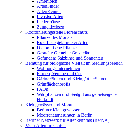
Amphibien
ArtenFinder
ArtenKenner
Invasive Arten
Fledermäuse
Zauneidechsen
Koordinierungsstelle Florenschutz
Pflanze des Monats
Rote Liste gefährdeter Arten
Die politische Pflanze
Gesucht: Gemeine Grasnelke
Gefunden: Salzbinse und Sonnentau
Beratung für biologische Vielfalt im Siedlungsbereich
Wohnungsunternehmen
Firmen, Vereine und Co.
Gärtner*innen und Kleingärtner*innen
Grünflächenprofis
FAQs
Wildpflanzen und Saatgut aus gebietseigener
Herkunft
Kleingewässer und Moore
Berliner Kleingewässer
Moorrenaturierungen in Berlin
Berliner Netzwerk für Artenkenntnis (BerNA)
Mehr Arten im Garten