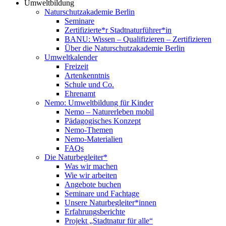
Umweltbildung
Naturschutzakademie Berlin
Seminare
Zertifizierte*r Stadtnaturführer*in
BANU: Wissen – Qualifizieren – Zertifizieren
Über die Naturschutzakademie Berlin
Umweltkalender
Freizeit
Artenkenntnis
Schule und Co.
Ehrenamt
Nemo: Umweltbildung für Kinder
Nemo – Naturerleben mobil
Pädagogisches Konzept
Nemo-Themen
Nemo-Materialien
FAQs
Die Naturbegleiter*
Was wir machen
Wie wir arbeiten
Angebote buchen
Seminare und Fachtage
Unsere Naturbegleiter*innen
Erfahrungsberichte
Projekt „Stadtnatur für alle“