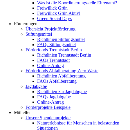
Was ist die Koordinierungsstelle Ehrenamt?
Freiwillick Grün
Freiwillick Grün Aktiv!
Green Social Days
Förderungen
Übersicht Projektförderung
Stiftungsmittel
Richtlinien Stiftungsmittel
FAQs Stiftungsmittel
Förderfonds Trenntstadt Berlin
Richtlinien Trenntstadt Berlin
FAQs Trenntstadt
Online-Antrag
Förderfonds Abfallberatung Zero Waste
Richtlinien Abfallberatung
FAQs Abfallberatung
Jagdabgabe
Richtlinien zur Jagdabgabe
FAQs Jagdabgabe
Online-Antrag
Förderprojekte Beispiele
Mithelfen
Unsere Spendenprojekte
Naturerlebnisse für Menschen in belastenden
Situationen