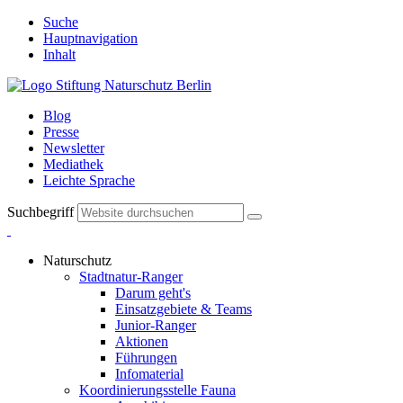
Suche
Hauptnavigation
Inhalt
Blog
Presse
Newsletter
Mediathek
Leichte Sprache
Suchbegriff
Naturschutz
Stadtnatur-Ranger
Darum geht's
Einsatzgebiete & Teams
Junior-Ranger
Aktionen
Führungen
Infomaterial
Koordinierungsstelle Fauna