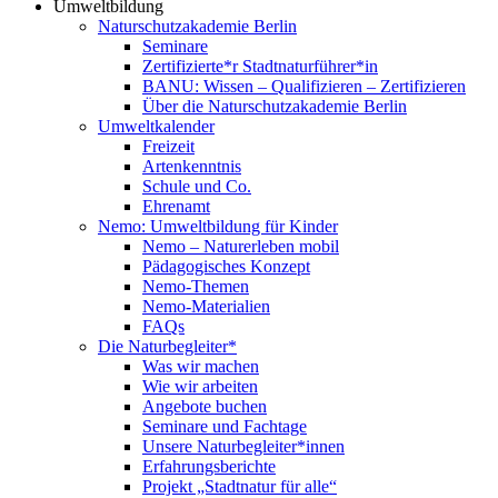
Umweltbildung
Naturschutzakademie Berlin
Seminare
Zertifizierte*r Stadtnaturführer*in
BANU: Wissen – Qualifizieren – Zertifizieren
Über die Naturschutzakademie Berlin
Umweltkalender
Freizeit
Artenkenntnis
Schule und Co.
Ehrenamt
Nemo: Umweltbildung für Kinder
Nemo – Naturerleben mobil
Pädagogisches Konzept
Nemo-Themen
Nemo-Materialien
FAQs
Die Naturbegleiter*
Was wir machen
Wie wir arbeiten
Angebote buchen
Seminare und Fachtage
Unsere Naturbegleiter*innen
Erfahrungsberichte
Projekt „Stadtnatur für alle“