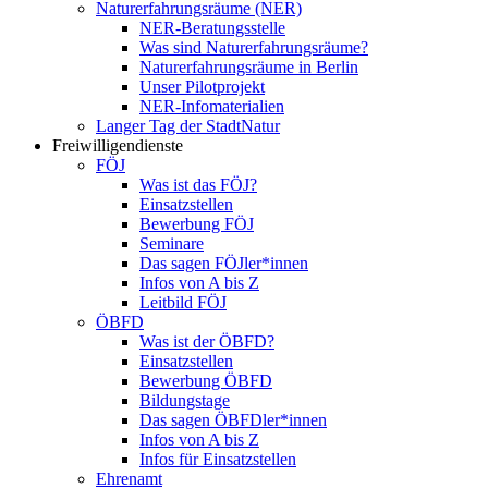
Naturerfahrungsräume (NER)
NER-Beratungsstelle
Was sind Naturerfahrungsräume?
Naturerfahrungsräume in Berlin
Unser Pilotprojekt
NER-Infomaterialien
Langer Tag der StadtNatur
Freiwilligendienste
FÖJ
Was ist das FÖJ?
Einsatzstellen
Bewerbung FÖJ
Seminare
Das sagen FÖJler*innen
Infos von A bis Z
Leitbild FÖJ
ÖBFD
Was ist der ÖBFD?
Einsatzstellen
Bewerbung ÖBFD
Bildungstage
Das sagen ÖBFDler*innen
Infos von A bis Z
Infos für Einsatzstellen
Ehrenamt