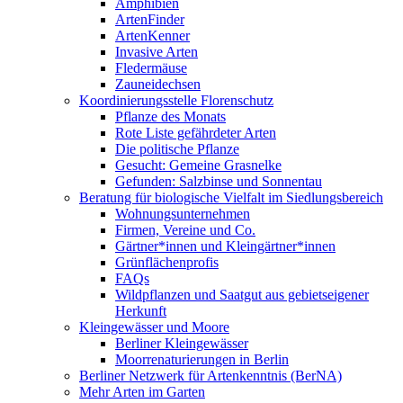
Amphibien
ArtenFinder
ArtenKenner
Invasive Arten
Fledermäuse
Zauneidechsen
Koordinierungsstelle Florenschutz
Pflanze des Monats
Rote Liste gefährdeter Arten
Die politische Pflanze
Gesucht: Gemeine Grasnelke
Gefunden: Salzbinse und Sonnentau
Beratung für biologische Vielfalt im Siedlungsbereich
Wohnungsunternehmen
Firmen, Vereine und Co.
Gärtner*innen und Kleingärtner*innen
Grünflächenprofis
FAQs
Wildpflanzen und Saatgut aus gebietseigener
Herkunft
Kleingewässer und Moore
Berliner Kleingewässer
Moorrenaturierungen in Berlin
Berliner Netzwerk für Artenkenntnis (BerNA)
Mehr Arten im Garten