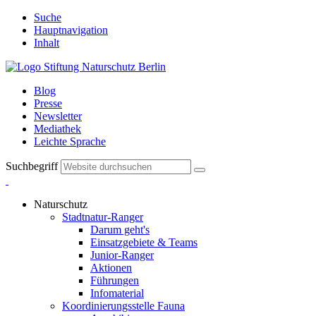
Suche
Hauptnavigation
Inhalt
Blog
Presse
Newsletter
Mediathek
Leichte Sprache
Suchbegriff
Naturschutz
Stadtnatur-Ranger
Darum geht's
Einsatzgebiete & Teams
Junior-Ranger
Aktionen
Führungen
Infomaterial
Koordinierungsstelle Fauna