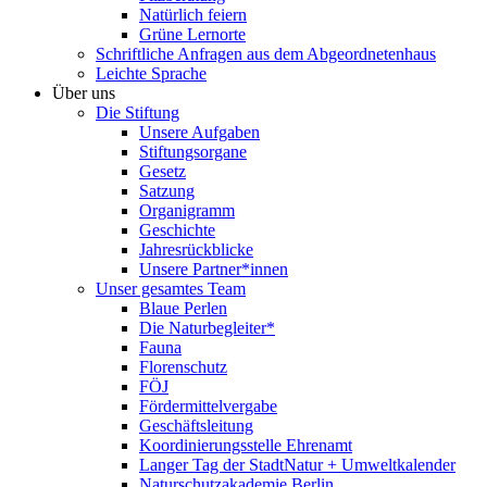
Natürlich feiern
Grüne Lernorte
Schriftliche Anfragen aus dem Abgeordnetenhaus
Leichte Sprache
Über uns
Die Stiftung
Unsere Aufgaben
Stiftungsorgane
Gesetz
Satzung
Organigramm
Geschichte
Jahresrückblicke
Unsere Partner*innen
Unser gesamtes Team
Blaue Perlen
Die Naturbegleiter*
Fauna
Florenschutz
FÖJ
Fördermittelvergabe
Geschäftsleitung
Koordinierungsstelle Ehrenamt
Langer Tag der StadtNatur + Umweltkalender
Naturschutzakademie Berlin