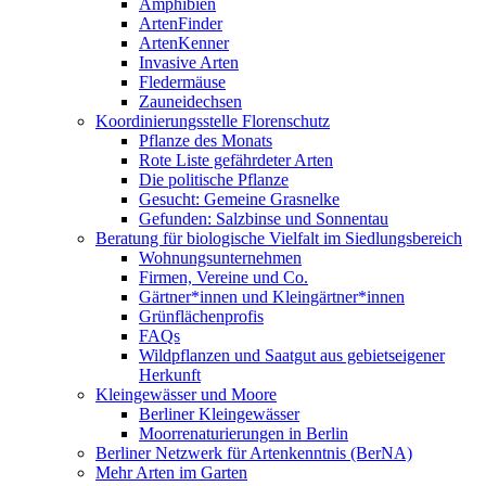
Amphibien
ArtenFinder
ArtenKenner
Invasive Arten
Fledermäuse
Zauneidechsen
Koordinierungsstelle Florenschutz
Pflanze des Monats
Rote Liste gefährdeter Arten
Die politische Pflanze
Gesucht: Gemeine Grasnelke
Gefunden: Salzbinse und Sonnentau
Beratung für biologische Vielfalt im Siedlungsbereich
Wohnungsunternehmen
Firmen, Vereine und Co.
Gärtner*innen und Kleingärtner*innen
Grünflächenprofis
FAQs
Wildpflanzen und Saatgut aus gebietseigener
Herkunft
Kleingewässer und Moore
Berliner Kleingewässer
Moorrenaturierungen in Berlin
Berliner Netzwerk für Artenkenntnis (BerNA)
Mehr Arten im Garten