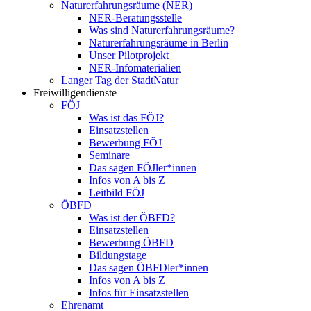
Naturerfahrungsräume (NER)
NER-Beratungsstelle
Was sind Naturerfahrungsräume?
Naturerfahrungsräume in Berlin
Unser Pilotprojekt
NER-Infomaterialien
Langer Tag der StadtNatur
Freiwilligendienste
FÖJ
Was ist das FÖJ?
Einsatzstellen
Bewerbung FÖJ
Seminare
Das sagen FÖJler*innen
Infos von A bis Z
Leitbild FÖJ
ÖBFD
Was ist der ÖBFD?
Einsatzstellen
Bewerbung ÖBFD
Bildungstage
Das sagen ÖBFDler*innen
Infos von A bis Z
Infos für Einsatzstellen
Ehrenamt