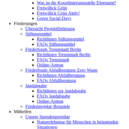
Was ist die Koordinierungsstelle Ehrenamt?
Freiwillick Grün
Freiwillick Grün Aktiv!
Green Social Days
Förderungen
Übersicht Projektförderung
Stiftungsmittel
Richtlinien Stiftungsmittel
FAQs Stiftungsmittel
Förderfonds Trenntstadt Berlin
Richtlinien Trenntstadt Berlin
FAQs Trenntstadt
Online-Antrag
Förderfonds Abfallberatung Zero Waste
Richtlinien Abfallberatung
FAQs Abfallberatung
Jagdabgabe
Richtlinien zur Jagdabgabe
FAQs Jagdabgabe
Online-Antrag
Förderprojekte Beispiele
Mithelfen
Unsere Spendenprojekte
Naturerlebnisse für Menschen in belastenden
Situationen