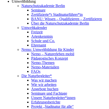
Umweltbildung
Naturschutzakademie Berlin
Seminare
Zertifizierte*r Stadtnaturführer*in
BANU: Wissen – Qualifizieren – Zertifizieren
Über die Naturschutzakademie Berlin
Umweltkalender
Freizeit
Artenkenntnis
Schule und Co.
Ehrenamt
Nemo: Umweltbildung für Kinder
Nemo – Naturerleben mobil
Pädagogisches Konzept
Nemo-Themen
Nemo-Materialien
FAQs
Die Naturbegleiter*
Was wir machen
Wie wir arbeiten
Angebote buchen
Seminare und Fachtage
Unsere Naturbegleiter*innen
Erfahrungsberichte
Projekt „Stadtnatur für alle“