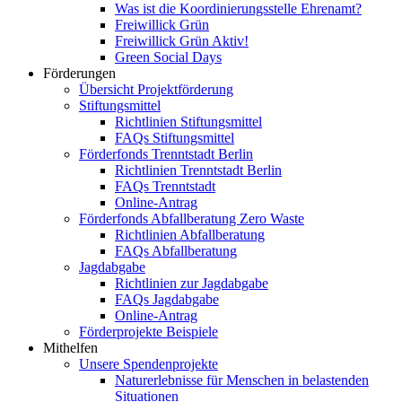
Was ist die Koordinierungsstelle Ehrenamt?
Freiwillick Grün
Freiwillick Grün Aktiv!
Green Social Days
Förderungen
Übersicht Projektförderung
Stiftungsmittel
Richtlinien Stiftungsmittel
FAQs Stiftungsmittel
Förderfonds Trenntstadt Berlin
Richtlinien Trenntstadt Berlin
FAQs Trenntstadt
Online-Antrag
Förderfonds Abfallberatung Zero Waste
Richtlinien Abfallberatung
FAQs Abfallberatung
Jagdabgabe
Richtlinien zur Jagdabgabe
FAQs Jagdabgabe
Online-Antrag
Förderprojekte Beispiele
Mithelfen
Unsere Spendenprojekte
Naturerlebnisse für Menschen in belastenden
Situationen