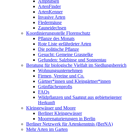
Amphibien
ArtenFinder
ArtenKenner
Invasive Arten
Fledermäuse
Zauneidechsen
Koordinierungsstelle Florenschutz
Pflanze des Monats
Rote Liste gefährdeter Arten
Die politische Pflanze
Gesucht: Gemeine Grasnelke
Gefunden: Salzbinse und Sonnentau
Beratung für biologische Vielfalt im Siedlungsbereich
Wohnungsunternehmen
Firmen, Vereine und Co.
Gärtner*innen und Kleingärtner*innen
Grünflächenprofis
FAQs
Wildpflanzen und Saatgut aus gebietseigener
Herkunft
Kleingewässer und Moore
Berliner Kleingewässer
Moorrenaturierungen in Berlin
Berliner Netzwerk für Artenkenntnis (BerNA)
Mehr Arten im Garten