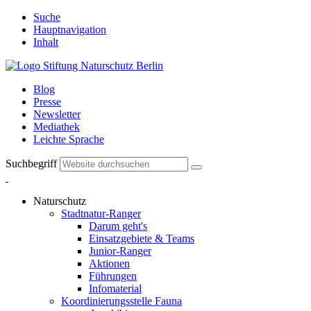
Suche
Hauptnavigation
Inhalt
Blog
Presse
Newsletter
Mediathek
Leichte Sprache
Suchbegriff
Naturschutz
Stadtnatur-Ranger
Darum geht's
Einsatzgebiete & Teams
Junior-Ranger
Aktionen
Führungen
Infomaterial
Koordinierungsstelle Fauna