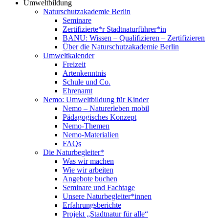
Umweltbildung
Naturschutzakademie Berlin
Seminare
Zertifizierte*r Stadtnaturführer*in
BANU: Wissen – Qualifizieren – Zertifizieren
Über die Naturschutzakademie Berlin
Umweltkalender
Freizeit
Artenkenntnis
Schule und Co.
Ehrenamt
Nemo: Umweltbildung für Kinder
Nemo – Naturerleben mobil
Pädagogisches Konzept
Nemo-Themen
Nemo-Materialien
FAQs
Die Naturbegleiter*
Was wir machen
Wie wir arbeiten
Angebote buchen
Seminare und Fachtage
Unsere Naturbegleiter*innen
Erfahrungsberichte
Projekt „Stadtnatur für alle“