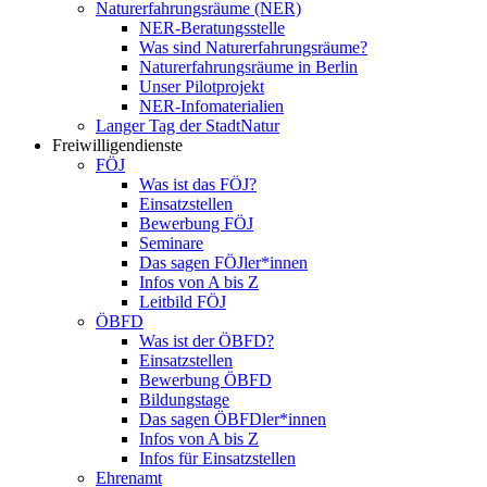
Naturerfahrungsräume (NER)
NER-Beratungsstelle
Was sind Naturerfahrungsräume?
Naturerfahrungsräume in Berlin
Unser Pilotprojekt
NER-Infomaterialien
Langer Tag der StadtNatur
Freiwilligendienste
FÖJ
Was ist das FÖJ?
Einsatzstellen
Bewerbung FÖJ
Seminare
Das sagen FÖJler*innen
Infos von A bis Z
Leitbild FÖJ
ÖBFD
Was ist der ÖBFD?
Einsatzstellen
Bewerbung ÖBFD
Bildungstage
Das sagen ÖBFDler*innen
Infos von A bis Z
Infos für Einsatzstellen
Ehrenamt