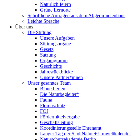
Natürlich feiern
Grüne Lernorte
Schriftliche Anfragen aus dem Abgeordnetenhaus
Leichte Sprache
Über uns
Die Stiftung
Unsere Aufgaben
Stiftungsorgane
Gesetz
Satzung
Organigramm
Geschichte
Jahresrückblicke
Unsere Partner*innen
Unser gesamtes Team
Blaue Perlen
Die Naturbegleiter*
Fauna
Florenschutz
FÖJ
Fördermittelvergabe
Geschäftsleitung
Koordinierungsstelle Ehrenamt
Langer Tag der StadtNatur + Umweltkalender
Naturschutzakademie Berlin