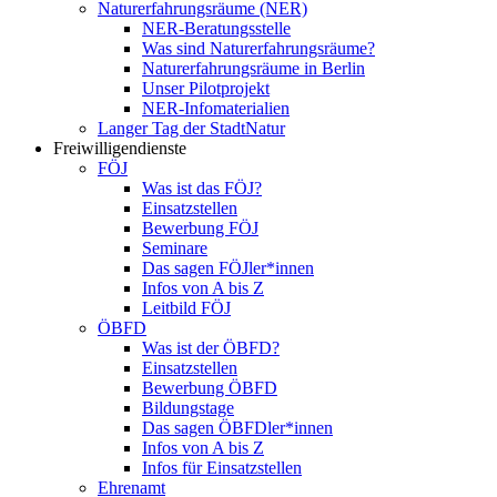
Naturerfahrungsräume (NER)
NER-Beratungsstelle
Was sind Naturerfahrungsräume?
Naturerfahrungsräume in Berlin
Unser Pilotprojekt
NER-Infomaterialien
Langer Tag der StadtNatur
Freiwilligendienste
FÖJ
Was ist das FÖJ?
Einsatzstellen
Bewerbung FÖJ
Seminare
Das sagen FÖJler*innen
Infos von A bis Z
Leitbild FÖJ
ÖBFD
Was ist der ÖBFD?
Einsatzstellen
Bewerbung ÖBFD
Bildungstage
Das sagen ÖBFDler*innen
Infos von A bis Z
Infos für Einsatzstellen
Ehrenamt