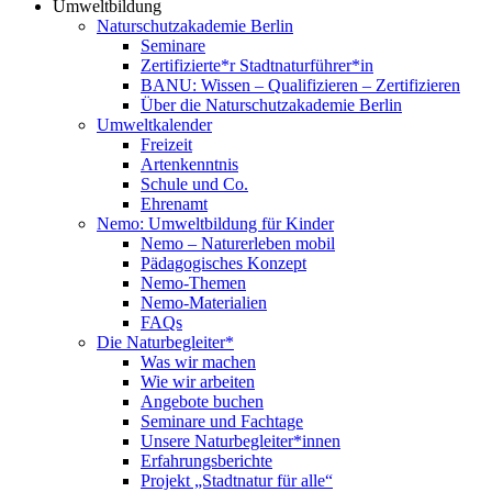
Umweltbildung
Naturschutzakademie Berlin
Seminare
Zertifizierte*r Stadtnaturführer*in
BANU: Wissen – Qualifizieren – Zertifizieren
Über die Naturschutzakademie Berlin
Umweltkalender
Freizeit
Artenkenntnis
Schule und Co.
Ehrenamt
Nemo: Umweltbildung für Kinder
Nemo – Naturerleben mobil
Pädagogisches Konzept
Nemo-Themen
Nemo-Materialien
FAQs
Die Naturbegleiter*
Was wir machen
Wie wir arbeiten
Angebote buchen
Seminare und Fachtage
Unsere Naturbegleiter*innen
Erfahrungsberichte
Projekt „Stadtnatur für alle“