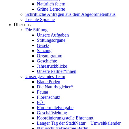
Natürlich feiern
Grüne Lernorte
Schriftliche Anfragen aus dem Abgeordnetenhaus
Leichte Sprache
Über uns
Die Stiftung
Unsere Aufgaben
Stiftungsorgane
Gesetz
Satzung
Organigramm
Geschichte
Jahresrückblicke
Unsere Partner*innen
Unser gesamtes Team
Blaue Perlen
Die Naturbegleiter*
Fauna
Florenschutz
FÖJ
Fördermittelvergabe
Geschäftsleitung
Koordinierungsstelle Ehrenamt
Langer Tag der StadtNatur + Umweltkalender
Naturschutzakademie Berlin