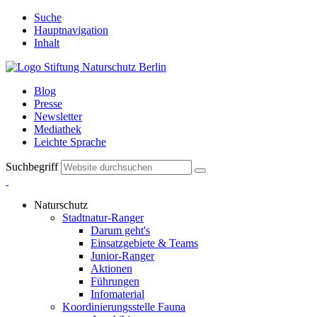
Suche
Hauptnavigation
Inhalt
Blog
Presse
Newsletter
Mediathek
Leichte Sprache
Suchbegriff
Naturschutz
Stadtnatur-Ranger
Darum geht's
Einsatzgebiete & Teams
Junior-Ranger
Aktionen
Führungen
Infomaterial
Koordinierungsstelle Fauna