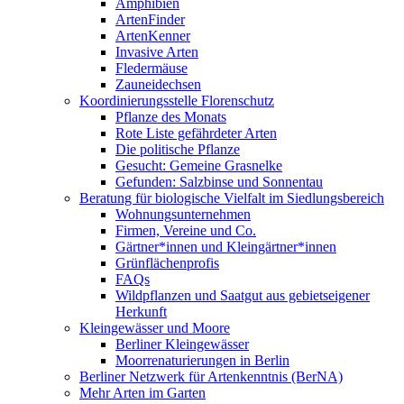
Amphibien
ArtenFinder
ArtenKenner
Invasive Arten
Fledermäuse
Zauneidechsen
Koordinierungsstelle Florenschutz
Pflanze des Monats
Rote Liste gefährdeter Arten
Die politische Pflanze
Gesucht: Gemeine Grasnelke
Gefunden: Salzbinse und Sonnentau
Beratung für biologische Vielfalt im Siedlungsbereich
Wohnungsunternehmen
Firmen, Vereine und Co.
Gärtner*innen und Kleingärtner*innen
Grünflächenprofis
FAQs
Wildpflanzen und Saatgut aus gebietseigener
Herkunft
Kleingewässer und Moore
Berliner Kleingewässer
Moorrenaturierungen in Berlin
Berliner Netzwerk für Artenkenntnis (BerNA)
Mehr Arten im Garten