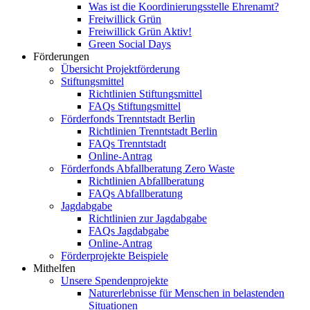
Was ist die Koordinierungsstelle Ehrenamt?
Freiwillick Grün
Freiwillick Grün Aktiv!
Green Social Days
Förderungen
Übersicht Projektförderung
Stiftungsmittel
Richtlinien Stiftungsmittel
FAQs Stiftungsmittel
Förderfonds Trenntstadt Berlin
Richtlinien Trenntstadt Berlin
FAQs Trenntstadt
Online-Antrag
Förderfonds Abfallberatung Zero Waste
Richtlinien Abfallberatung
FAQs Abfallberatung
Jagdabgabe
Richtlinien zur Jagdabgabe
FAQs Jagdabgabe
Online-Antrag
Förderprojekte Beispiele
Mithelfen
Unsere Spendenprojekte
Naturerlebnisse für Menschen in belastenden
Situationen