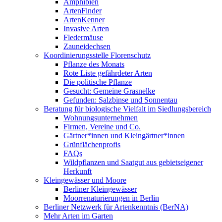
Amphibien
ArtenFinder
ArtenKenner
Invasive Arten
Fledermäuse
Zauneidechsen
Koordinierungsstelle Florenschutz
Pflanze des Monats
Rote Liste gefährdeter Arten
Die politische Pflanze
Gesucht: Gemeine Grasnelke
Gefunden: Salzbinse und Sonnentau
Beratung für biologische Vielfalt im Siedlungsbereich
Wohnungsunternehmen
Firmen, Vereine und Co.
Gärtner*innen und Kleingärtner*innen
Grünflächenprofis
FAQs
Wildpflanzen und Saatgut aus gebietseigener
Herkunft
Kleingewässer und Moore
Berliner Kleingewässer
Moorrenaturierungen in Berlin
Berliner Netzwerk für Artenkenntnis (BerNA)
Mehr Arten im Garten