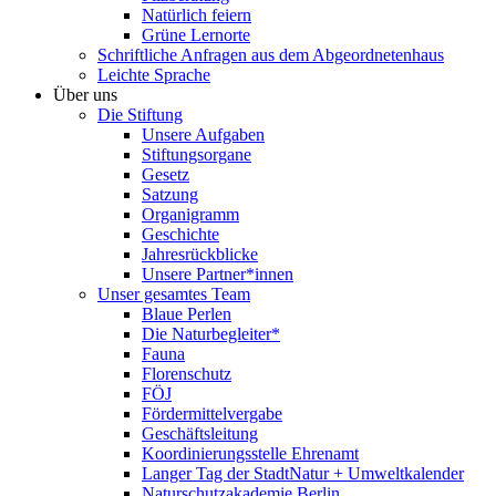
Natürlich feiern
Grüne Lernorte
Schriftliche Anfragen aus dem Abgeordnetenhaus
Leichte Sprache
Über uns
Die Stiftung
Unsere Aufgaben
Stiftungsorgane
Gesetz
Satzung
Organigramm
Geschichte
Jahresrückblicke
Unsere Partner*innen
Unser gesamtes Team
Blaue Perlen
Die Naturbegleiter*
Fauna
Florenschutz
FÖJ
Fördermittelvergabe
Geschäftsleitung
Koordinierungsstelle Ehrenamt
Langer Tag der StadtNatur + Umweltkalender
Naturschutzakademie Berlin