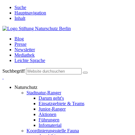
Suche
Hauptnavigation
Inhalt
Blog
Presse
Newsletter
Mediathek
Leichte Sprache
Suchbegriff
Naturschutz
Stadtnatur-Ranger
Darum geht's
Einsatzgebiete & Teams
Junior-Ranger
Aktionen
Führungen
Infomaterial
Koordinierungsstelle Fauna