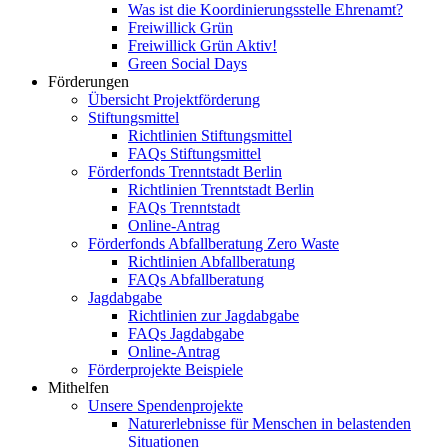
Was ist die Koordinierungsstelle Ehrenamt?
Freiwillick Grün
Freiwillick Grün Aktiv!
Green Social Days
Förderungen
Übersicht Projektförderung
Stiftungsmittel
Richtlinien Stiftungsmittel
FAQs Stiftungsmittel
Förderfonds Trenntstadt Berlin
Richtlinien Trenntstadt Berlin
FAQs Trenntstadt
Online-Antrag
Förderfonds Abfallberatung Zero Waste
Richtlinien Abfallberatung
FAQs Abfallberatung
Jagdabgabe
Richtlinien zur Jagdabgabe
FAQs Jagdabgabe
Online-Antrag
Förderprojekte Beispiele
Mithelfen
Unsere Spendenprojekte
Naturerlebnisse für Menschen in belastenden
Situationen