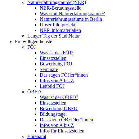
Naturerfahrungsräume (NER)
NER-Beratungsstelle
Was sind Naturerfahrungsräume?
Naturerfahrungsräume in Berlin
Unser Pilotprojekt
NER-Infomaterialien
Langer Tag der StadtNatur
Freiwilligendienste
FÖJ
Was ist das FÖJ?
Einsatzstellen
Bewerbung FÖJ
Seminare
Das sagen FÖJler*innen
Infos von A bis Z
Leitbild FÖJ
ÖBFD
Was ist der ÖBFD?
Einsatzstellen
Bewerbung ÖBFD
Bildungstage
Das sagen ÖBFDler*innen
Infos von A bis Z
Infos für Einsatzstellen
Ehrenamt