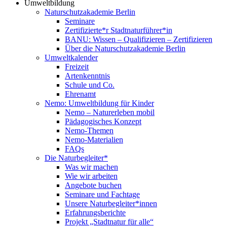
Umweltbildung
Naturschutzakademie Berlin
Seminare
Zertifizierte*r Stadtnaturführer*in
BANU: Wissen – Qualifizieren – Zertifizieren
Über die Naturschutzakademie Berlin
Umweltkalender
Freizeit
Artenkenntnis
Schule und Co.
Ehrenamt
Nemo: Umweltbildung für Kinder
Nemo – Naturerleben mobil
Pädagogisches Konzept
Nemo-Themen
Nemo-Materialien
FAQs
Die Naturbegleiter*
Was wir machen
Wie wir arbeiten
Angebote buchen
Seminare und Fachtage
Unsere Naturbegleiter*innen
Erfahrungsberichte
Projekt „Stadtnatur für alle“