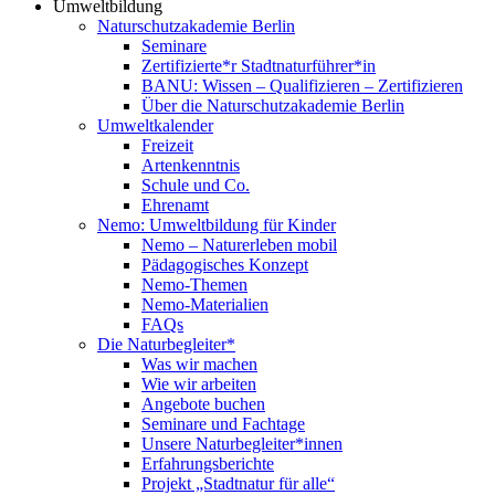
Umweltbildung
Naturschutzakademie Berlin
Seminare
Zertifizierte*r Stadtnaturführer*in
BANU: Wissen – Qualifizieren – Zertifizieren
Über die Naturschutzakademie Berlin
Umweltkalender
Freizeit
Artenkenntnis
Schule und Co.
Ehrenamt
Nemo: Umweltbildung für Kinder
Nemo – Naturerleben mobil
Pädagogisches Konzept
Nemo-Themen
Nemo-Materialien
FAQs
Die Naturbegleiter*
Was wir machen
Wie wir arbeiten
Angebote buchen
Seminare und Fachtage
Unsere Naturbegleiter*innen
Erfahrungsberichte
Projekt „Stadtnatur für alle“