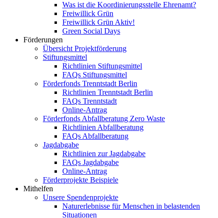
Was ist die Koordinierungsstelle Ehrenamt?
Freiwillick Grün
Freiwillick Grün Aktiv!
Green Social Days
Förderungen
Übersicht Projektförderung
Stiftungsmittel
Richtlinien Stiftungsmittel
FAQs Stiftungsmittel
Förderfonds Trenntstadt Berlin
Richtlinien Trenntstadt Berlin
FAQs Trenntstadt
Online-Antrag
Förderfonds Abfallberatung Zero Waste
Richtlinien Abfallberatung
FAQs Abfallberatung
Jagdabgabe
Richtlinien zur Jagdabgabe
FAQs Jagdabgabe
Online-Antrag
Förderprojekte Beispiele
Mithelfen
Unsere Spendenprojekte
Naturerlebnisse für Menschen in belastenden
Situationen