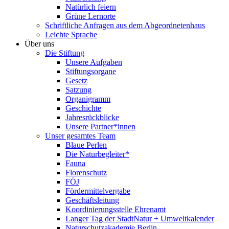
Natürlich feiern
Grüne Lernorte
Schriftliche Anfragen aus dem Abgeordnetenhaus
Leichte Sprache
Über uns
Die Stiftung
Unsere Aufgaben
Stiftungsorgane
Gesetz
Satzung
Organigramm
Geschichte
Jahresrückblicke
Unsere Partner*innen
Unser gesamtes Team
Blaue Perlen
Die Naturbegleiter*
Fauna
Florenschutz
FÖJ
Fördermittelvergabe
Geschäftsleitung
Koordinierungsstelle Ehrenamt
Langer Tag der StadtNatur + Umweltkalender
Naturschutzakademie Berlin