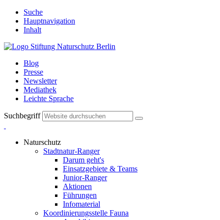
Suche
Hauptnavigation
Inhalt
Blog
Presse
Newsletter
Mediathek
Leichte Sprache
Suchbegriff
Naturschutz
Stadtnatur-Ranger
Darum geht's
Einsatzgebiete & Teams
Junior-Ranger
Aktionen
Führungen
Infomaterial
Koordinierungsstelle Fauna