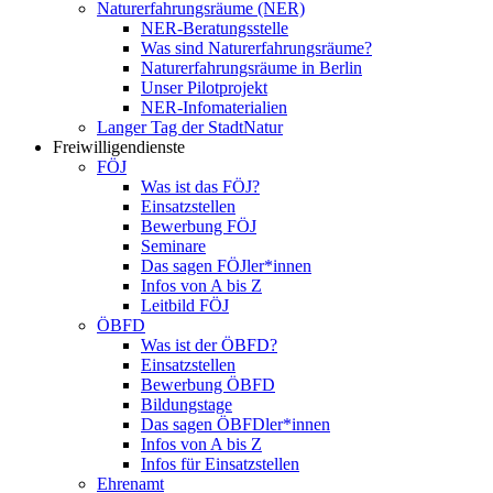
Naturerfahrungsräume (NER)
NER-Beratungsstelle
Was sind Naturerfahrungsräume?
Naturerfahrungsräume in Berlin
Unser Pilotprojekt
NER-Infomaterialien
Langer Tag der StadtNatur
Freiwilligendienste
FÖJ
Was ist das FÖJ?
Einsatzstellen
Bewerbung FÖJ
Seminare
Das sagen FÖJler*innen
Infos von A bis Z
Leitbild FÖJ
ÖBFD
Was ist der ÖBFD?
Einsatzstellen
Bewerbung ÖBFD
Bildungstage
Das sagen ÖBFDler*innen
Infos von A bis Z
Infos für Einsatzstellen
Ehrenamt