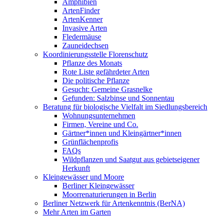
Amphibien
ArtenFinder
ArtenKenner
Invasive Arten
Fledermäuse
Zauneidechsen
Koordinierungsstelle Florenschutz
Pflanze des Monats
Rote Liste gefährdeter Arten
Die politische Pflanze
Gesucht: Gemeine Grasnelke
Gefunden: Salzbinse und Sonnentau
Beratung für biologische Vielfalt im Siedlungsbereich
Wohnungsunternehmen
Firmen, Vereine und Co.
Gärtner*innen und Kleingärtner*innen
Grünflächenprofis
FAQs
Wildpflanzen und Saatgut aus gebietseigener
Herkunft
Kleingewässer und Moore
Berliner Kleingewässer
Moorrenaturierungen in Berlin
Berliner Netzwerk für Artenkenntnis (BerNA)
Mehr Arten im Garten