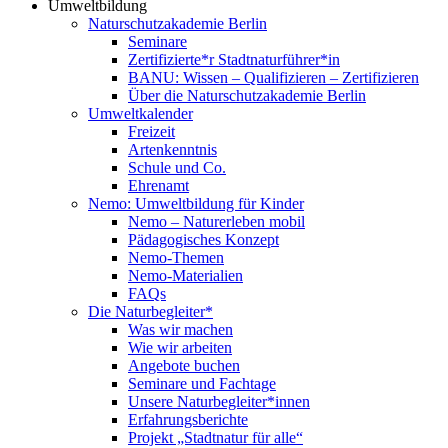
Umweltbildung
Naturschutzakademie Berlin
Seminare
Zertifizierte*r Stadtnaturführer*in
BANU: Wissen – Qualifizieren – Zertifizieren
Über die Naturschutzakademie Berlin
Umweltkalender
Freizeit
Artenkenntnis
Schule und Co.
Ehrenamt
Nemo: Umweltbildung für Kinder
Nemo – Naturerleben mobil
Pädagogisches Konzept
Nemo-Themen
Nemo-Materialien
FAQs
Die Naturbegleiter*
Was wir machen
Wie wir arbeiten
Angebote buchen
Seminare und Fachtage
Unsere Naturbegleiter*innen
Erfahrungsberichte
Projekt „Stadtnatur für alle“