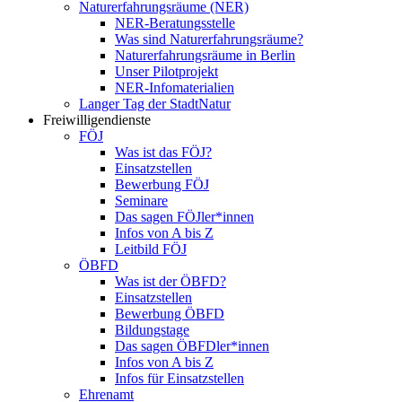
Naturerfahrungsräume (NER)
NER-Beratungsstelle
Was sind Naturerfahrungsräume?
Naturerfahrungsräume in Berlin
Unser Pilotprojekt
NER-Infomaterialien
Langer Tag der StadtNatur
Freiwilligendienste
FÖJ
Was ist das FÖJ?
Einsatzstellen
Bewerbung FÖJ
Seminare
Das sagen FÖJler*innen
Infos von A bis Z
Leitbild FÖJ
ÖBFD
Was ist der ÖBFD?
Einsatzstellen
Bewerbung ÖBFD
Bildungstage
Das sagen ÖBFDler*innen
Infos von A bis Z
Infos für Einsatzstellen
Ehrenamt