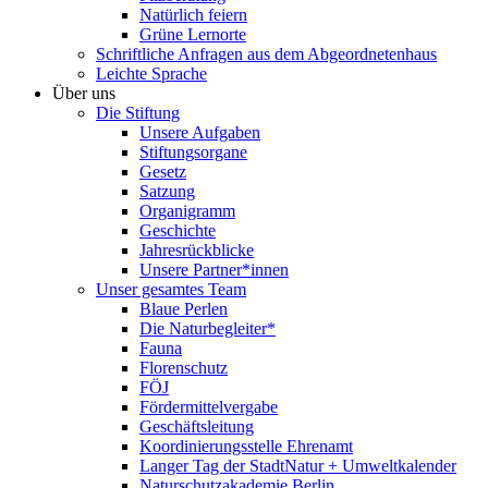
Natürlich feiern
Grüne Lernorte
Schriftliche Anfragen aus dem Abgeordnetenhaus
Leichte Sprache
Über uns
Die Stiftung
Unsere Aufgaben
Stiftungsorgane
Gesetz
Satzung
Organigramm
Geschichte
Jahresrückblicke
Unsere Partner*innen
Unser gesamtes Team
Blaue Perlen
Die Naturbegleiter*
Fauna
Florenschutz
FÖJ
Fördermittelvergabe
Geschäftsleitung
Koordinierungsstelle Ehrenamt
Langer Tag der StadtNatur + Umweltkalender
Naturschutzakademie Berlin