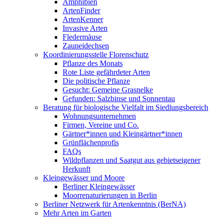
Amphibien
ArtenFinder
ArtenKenner
Invasive Arten
Fledermäuse
Zauneidechsen
Koordinierungsstelle Florenschutz
Pflanze des Monats
Rote Liste gefährdeter Arten
Die politische Pflanze
Gesucht: Gemeine Grasnelke
Gefunden: Salzbinse und Sonnentau
Beratung für biologische Vielfalt im Siedlungsbereich
Wohnungsunternehmen
Firmen, Vereine und Co.
Gärtner*innen und Kleingärtner*innen
Grünflächenprofis
FAQs
Wildpflanzen und Saatgut aus gebietseigener
Herkunft
Kleingewässer und Moore
Berliner Kleingewässer
Moorrenaturierungen in Berlin
Berliner Netzwerk für Artenkenntnis (BerNA)
Mehr Arten im Garten