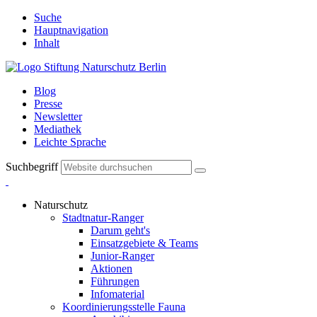
Suche
Hauptnavigation
Inhalt
Blog
Presse
Newsletter
Mediathek
Leichte Sprache
Suchbegriff
Naturschutz
Stadtnatur-Ranger
Darum geht's
Einsatzgebiete & Teams
Junior-Ranger
Aktionen
Führungen
Infomaterial
Koordinierungsstelle Fauna