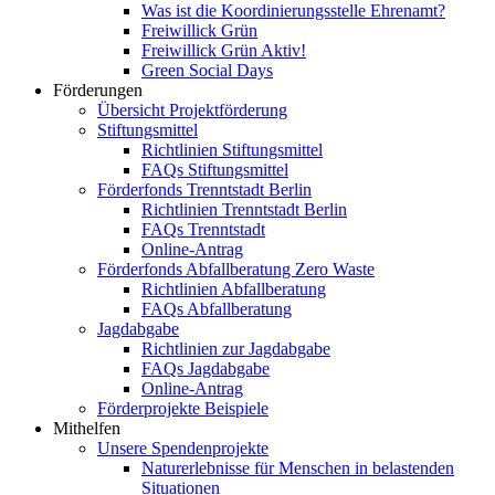
Was ist die Koordinierungsstelle Ehrenamt?
Freiwillick Grün
Freiwillick Grün Aktiv!
Green Social Days
Förderungen
Übersicht Projektförderung
Stiftungsmittel
Richtlinien Stiftungsmittel
FAQs Stiftungsmittel
Förderfonds Trenntstadt Berlin
Richtlinien Trenntstadt Berlin
FAQs Trenntstadt
Online-Antrag
Förderfonds Abfallberatung Zero Waste
Richtlinien Abfallberatung
FAQs Abfallberatung
Jagdabgabe
Richtlinien zur Jagdabgabe
FAQs Jagdabgabe
Online-Antrag
Förderprojekte Beispiele
Mithelfen
Unsere Spendenprojekte
Naturerlebnisse für Menschen in belastenden
Situationen