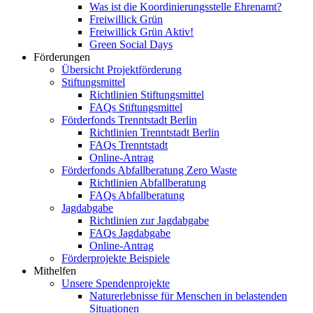
Was ist die Koordinierungsstelle Ehrenamt?
Freiwillick Grün
Freiwillick Grün Aktiv!
Green Social Days
Förderungen
Übersicht Projektförderung
Stiftungsmittel
Richtlinien Stiftungsmittel
FAQs Stiftungsmittel
Förderfonds Trenntstadt Berlin
Richtlinien Trenntstadt Berlin
FAQs Trenntstadt
Online-Antrag
Förderfonds Abfallberatung Zero Waste
Richtlinien Abfallberatung
FAQs Abfallberatung
Jagdabgabe
Richtlinien zur Jagdabgabe
FAQs Jagdabgabe
Online-Antrag
Förderprojekte Beispiele
Mithelfen
Unsere Spendenprojekte
Naturerlebnisse für Menschen in belastenden
Situationen