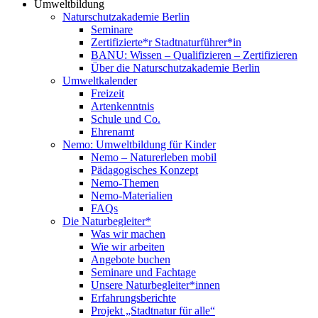
Umweltbildung
Naturschutzakademie Berlin
Seminare
Zertifizierte*r Stadtnaturführer*in
BANU: Wissen – Qualifizieren – Zertifizieren
Über die Naturschutzakademie Berlin
Umweltkalender
Freizeit
Artenkenntnis
Schule und Co.
Ehrenamt
Nemo: Umweltbildung für Kinder
Nemo – Naturerleben mobil
Pädagogisches Konzept
Nemo-Themen
Nemo-Materialien
FAQs
Die Naturbegleiter*
Was wir machen
Wie wir arbeiten
Angebote buchen
Seminare und Fachtage
Unsere Naturbegleiter*innen
Erfahrungsberichte
Projekt „Stadtnatur für alle“