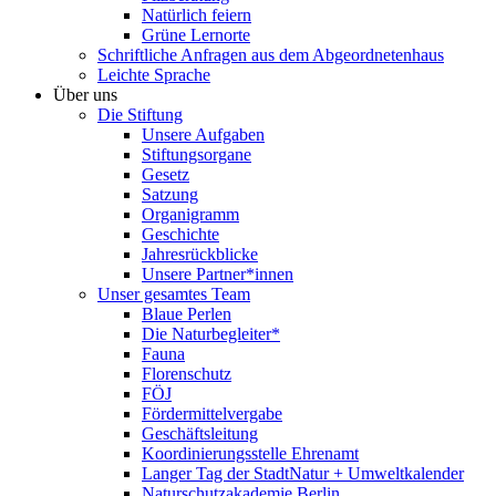
Natürlich feiern
Grüne Lernorte
Schriftliche Anfragen aus dem Abgeordnetenhaus
Leichte Sprache
Über uns
Die Stiftung
Unsere Aufgaben
Stiftungsorgane
Gesetz
Satzung
Organigramm
Geschichte
Jahresrückblicke
Unsere Partner*innen
Unser gesamtes Team
Blaue Perlen
Die Naturbegleiter*
Fauna
Florenschutz
FÖJ
Fördermittelvergabe
Geschäftsleitung
Koordinierungsstelle Ehrenamt
Langer Tag der StadtNatur + Umweltkalender
Naturschutzakademie Berlin