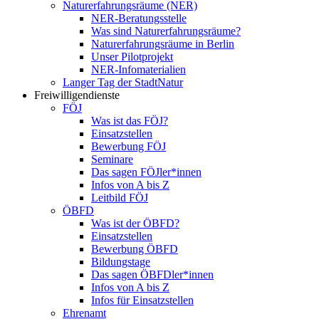
Naturerfahrungsräume (NER)
NER-Beratungsstelle
Was sind Naturerfahrungsräume?
Naturerfahrungsräume in Berlin
Unser Pilotprojekt
NER-Infomaterialien
Langer Tag der StadtNatur
Freiwilligendienste
FÖJ
Was ist das FÖJ?
Einsatzstellen
Bewerbung FÖJ
Seminare
Das sagen FÖJler*innen
Infos von A bis Z
Leitbild FÖJ
ÖBFD
Was ist der ÖBFD?
Einsatzstellen
Bewerbung ÖBFD
Bildungstage
Das sagen ÖBFDler*innen
Infos von A bis Z
Infos für Einsatzstellen
Ehrenamt