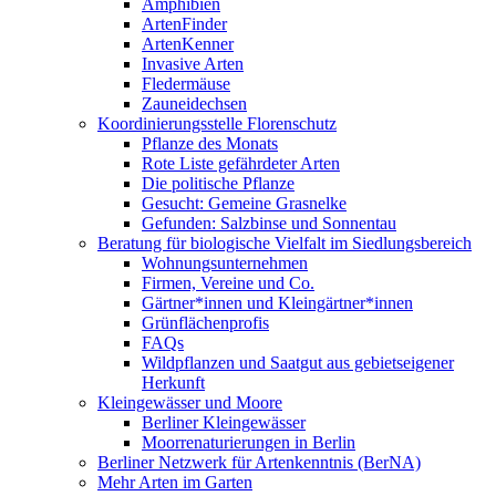
Amphibien
ArtenFinder
ArtenKenner
Invasive Arten
Fledermäuse
Zauneidechsen
Koordinierungsstelle Florenschutz
Pflanze des Monats
Rote Liste gefährdeter Arten
Die politische Pflanze
Gesucht: Gemeine Grasnelke
Gefunden: Salzbinse und Sonnentau
Beratung für biologische Vielfalt im Siedlungsbereich
Wohnungsunternehmen
Firmen, Vereine und Co.
Gärtner*innen und Kleingärtner*innen
Grünflächenprofis
FAQs
Wildpflanzen und Saatgut aus gebietseigener
Herkunft
Kleingewässer und Moore
Berliner Kleingewässer
Moorrenaturierungen in Berlin
Berliner Netzwerk für Artenkenntnis (BerNA)
Mehr Arten im Garten