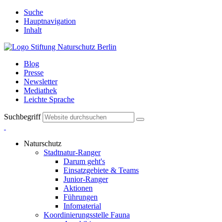
Suche
Hauptnavigation
Inhalt
Blog
Presse
Newsletter
Mediathek
Leichte Sprache
Suchbegriff
Naturschutz
Stadtnatur-Ranger
Darum geht's
Einsatzgebiete & Teams
Junior-Ranger
Aktionen
Führungen
Infomaterial
Koordinierungsstelle Fauna