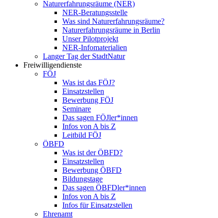
Naturerfahrungsräume (NER)
NER-Beratungsstelle
Was sind Naturerfahrungsräume?
Naturerfahrungsräume in Berlin
Unser Pilotprojekt
NER-Infomaterialien
Langer Tag der StadtNatur
Freiwilligendienste
FÖJ
Was ist das FÖJ?
Einsatzstellen
Bewerbung FÖJ
Seminare
Das sagen FÖJler*innen
Infos von A bis Z
Leitbild FÖJ
ÖBFD
Was ist der ÖBFD?
Einsatzstellen
Bewerbung ÖBFD
Bildungstage
Das sagen ÖBFDler*innen
Infos von A bis Z
Infos für Einsatzstellen
Ehrenamt