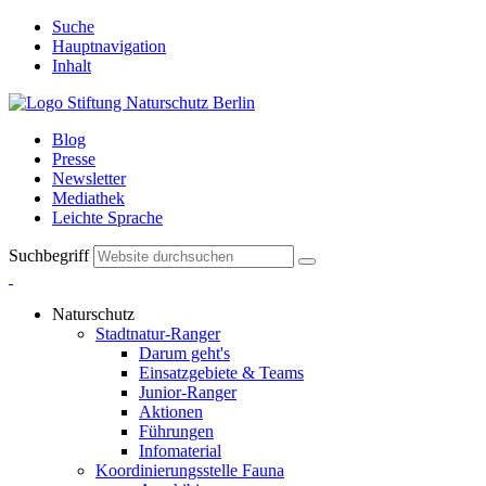
Suche
Hauptnavigation
Inhalt
Blog
Presse
Newsletter
Mediathek
Leichte Sprache
Suchbegriff
Naturschutz
Stadtnatur-Ranger
Darum geht's
Einsatzgebiete & Teams
Junior-Ranger
Aktionen
Führungen
Infomaterial
Koordinierungsstelle Fauna