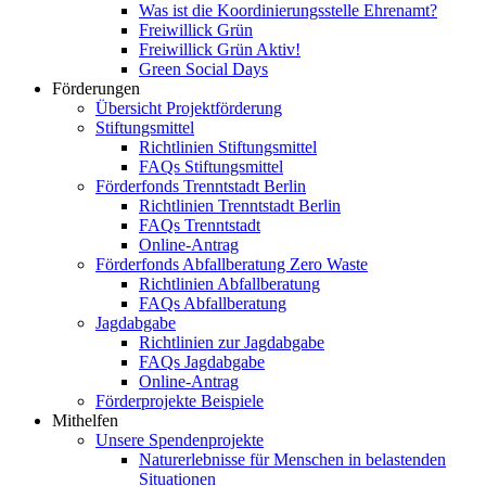
Was ist die Koordinierungsstelle Ehrenamt?
Freiwillick Grün
Freiwillick Grün Aktiv!
Green Social Days
Förderungen
Übersicht Projektförderung
Stiftungsmittel
Richtlinien Stiftungsmittel
FAQs Stiftungsmittel
Förderfonds Trenntstadt Berlin
Richtlinien Trenntstadt Berlin
FAQs Trenntstadt
Online-Antrag
Förderfonds Abfallberatung Zero Waste
Richtlinien Abfallberatung
FAQs Abfallberatung
Jagdabgabe
Richtlinien zur Jagdabgabe
FAQs Jagdabgabe
Online-Antrag
Förderprojekte Beispiele
Mithelfen
Unsere Spendenprojekte
Naturerlebnisse für Menschen in belastenden
Situationen