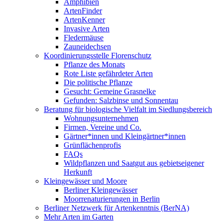
Amphibien
ArtenFinder
ArtenKenner
Invasive Arten
Fledermäuse
Zauneidechsen
Koordinierungsstelle Florenschutz
Pflanze des Monats
Rote Liste gefährdeter Arten
Die politische Pflanze
Gesucht: Gemeine Grasnelke
Gefunden: Salzbinse und Sonnentau
Beratung für biologische Vielfalt im Siedlungsbereich
Wohnungsunternehmen
Firmen, Vereine und Co.
Gärtner*innen und Kleingärtner*innen
Grünflächenprofis
FAQs
Wildpflanzen und Saatgut aus gebietseigener
Herkunft
Kleingewässer und Moore
Berliner Kleingewässer
Moorrenaturierungen in Berlin
Berliner Netzwerk für Artenkenntnis (BerNA)
Mehr Arten im Garten