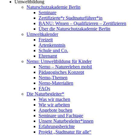
Umweltbildung
Naturschutzakademie Berlin
Seminare
Zertifizierte*r Stadtnaturführer*in
BANU: Wissen – Qualifizieren – Zertifizieren
Über die Naturschutzakademie Berlin
Umweltkalender
Freizeit
Artenkenntnis
Schule und Co.
Ehrenamt
Nemo: Umweltbildung für Kinder
Nemo – Naturerleben mobil
Pädagogisches Konzept
Nemo-Themen
Nemo-Materialien
FAQs
Die Naturbegleiter*
Was wir machen
Wie wir arbeiten
Angebote buchen
Seminare und Fachtage
Unsere Naturbegleiter*innen
Erfahrungsberichte
Projekt „Stadtnatur für alle“