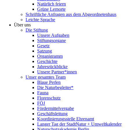
Natürlich feiern
Grüne Lernorte
Schriftliche Anfragen aus dem Abgeordnetenhaus
Leichte Sprache
Über uns
Die Stiftung
Unsere Aufgaben
Stiftungsorgane
Gesetz
Satzung
Organigramm
Geschichte
Jahresrückblicke
Unsere Partner*innen
Unser gesamtes Team
Blaue Perlen
Die Naturbegleiter*
Fauna
Florenschutz
FÖJ
Fördermittelvergabe
Geschäftsleitung
Koordinierungsstelle Ehrenamt
Langer Tag der StadtNatur + Umweltkalender
Naturschutzakademie Berlin