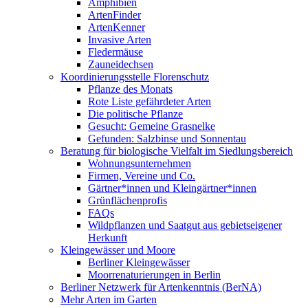
Amphibien
ArtenFinder
ArtenKenner
Invasive Arten
Fledermäuse
Zauneidechsen
Koordinierungsstelle Florenschutz
Pflanze des Monats
Rote Liste gefährdeter Arten
Die politische Pflanze
Gesucht: Gemeine Grasnelke
Gefunden: Salzbinse und Sonnentau
Beratung für biologische Vielfalt im Siedlungsbereich
Wohnungsunternehmen
Firmen, Vereine und Co.
Gärtner*innen und Kleingärtner*innen
Grünflächenprofis
FAQs
Wildpflanzen und Saatgut aus gebietseigener
Herkunft
Kleingewässer und Moore
Berliner Kleingewässer
Moorrenaturierungen in Berlin
Berliner Netzwerk für Artenkenntnis (BerNA)
Mehr Arten im Garten