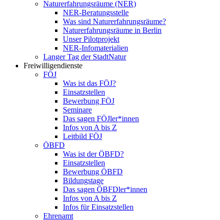
Naturerfahrungsräume (NER)
NER-Beratungsstelle
Was sind Naturerfahrungsräume?
Naturerfahrungsräume in Berlin
Unser Pilotprojekt
NER-Infomaterialien
Langer Tag der StadtNatur
Freiwilligendienste
FÖJ
Was ist das FÖJ?
Einsatzstellen
Bewerbung FÖJ
Seminare
Das sagen FÖJler*innen
Infos von A bis Z
Leitbild FÖJ
ÖBFD
Was ist der ÖBFD?
Einsatzstellen
Bewerbung ÖBFD
Bildungstage
Das sagen ÖBFDler*innen
Infos von A bis Z
Infos für Einsatzstellen
Ehrenamt