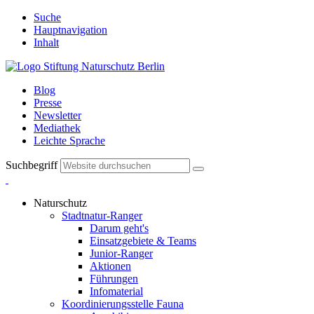
Suche
Hauptnavigation
Inhalt
Blog
Presse
Newsletter
Mediathek
Leichte Sprache
Suchbegriff
Naturschutz
Stadtnatur-Ranger
Darum geht's
Einsatzgebiete & Teams
Junior-Ranger
Aktionen
Führungen
Infomaterial
Koordinierungsstelle Fauna