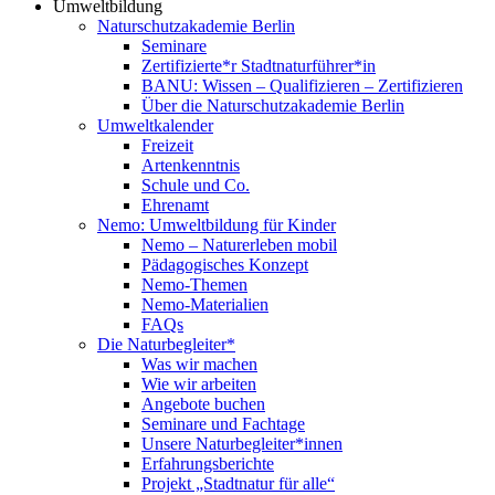
Umweltbildung
Naturschutzakademie Berlin
Seminare
Zertifizierte*r Stadtnaturführer*in
BANU: Wissen – Qualifizieren – Zertifizieren
Über die Naturschutzakademie Berlin
Umweltkalender
Freizeit
Artenkenntnis
Schule und Co.
Ehrenamt
Nemo: Umweltbildung für Kinder
Nemo – Naturerleben mobil
Pädagogisches Konzept
Nemo-Themen
Nemo-Materialien
FAQs
Die Naturbegleiter*
Was wir machen
Wie wir arbeiten
Angebote buchen
Seminare und Fachtage
Unsere Naturbegleiter*innen
Erfahrungsberichte
Projekt „Stadtnatur für alle“