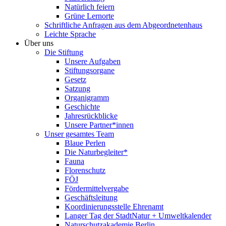
Natürlich feiern
Grüne Lernorte
Schriftliche Anfragen aus dem Abgeordnetenhaus
Leichte Sprache
Über uns
Die Stiftung
Unsere Aufgaben
Stiftungsorgane
Gesetz
Satzung
Organigramm
Geschichte
Jahresrückblicke
Unsere Partner*innen
Unser gesamtes Team
Blaue Perlen
Die Naturbegleiter*
Fauna
Florenschutz
FÖJ
Fördermittelvergabe
Geschäftsleitung
Koordinierungsstelle Ehrenamt
Langer Tag der StadtNatur + Umweltkalender
Naturschutzakademie Berlin