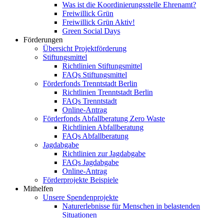
Was ist die Koordinierungsstelle Ehrenamt?
Freiwillick Grün
Freiwillick Grün Aktiv!
Green Social Days
Förderungen
Übersicht Projektförderung
Stiftungsmittel
Richtlinien Stiftungsmittel
FAQs Stiftungsmittel
Förderfonds Trenntstadt Berlin
Richtlinien Trenntstadt Berlin
FAQs Trenntstadt
Online-Antrag
Förderfonds Abfallberatung Zero Waste
Richtlinien Abfallberatung
FAQs Abfallberatung
Jagdabgabe
Richtlinien zur Jagdabgabe
FAQs Jagdabgabe
Online-Antrag
Förderprojekte Beispiele
Mithelfen
Unsere Spendenprojekte
Naturerlebnisse für Menschen in belastenden
Situationen