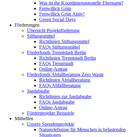
Was ist die Koordinierungsstelle Ehrenamt?
Freiwillick Grün
Freiwillick Grün Aktiv!
Green Social Days
Förderungen
Übersicht Projektförderung
Stiftungsmittel
Richtlinien Stiftungsmittel
FAQs Stiftungsmittel
Förderfonds Trenntstadt Berlin
Richtlinien Trenntstadt Berlin
FAQs Trenntstadt
Online-Antrag
Förderfonds Abfallberatung Zero Waste
Richtlinien Abfallberatung
FAQs Abfallberatung
Jagdabgabe
Richtlinien zur Jagdabgabe
FAQs Jagdabgabe
Online-Antrag
Förderprojekte Beispiele
Mithelfen
Unsere Spendenprojekte
Naturerlebnisse für Menschen in belastenden
Situationen