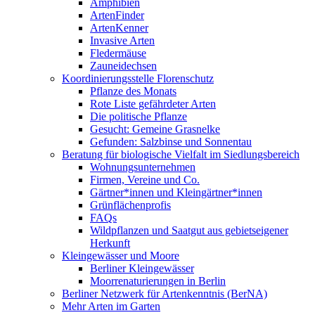
Amphibien
ArtenFinder
ArtenKenner
Invasive Arten
Fledermäuse
Zauneidechsen
Koordinierungsstelle Florenschutz
Pflanze des Monats
Rote Liste gefährdeter Arten
Die politische Pflanze
Gesucht: Gemeine Grasnelke
Gefunden: Salzbinse und Sonnentau
Beratung für biologische Vielfalt im Siedlungsbereich
Wohnungsunternehmen
Firmen, Vereine und Co.
Gärtner*innen und Kleingärtner*innen
Grünflächenprofis
FAQs
Wildpflanzen und Saatgut aus gebietseigener
Herkunft
Kleingewässer und Moore
Berliner Kleingewässer
Moorrenaturierungen in Berlin
Berliner Netzwerk für Artenkenntnis (BerNA)
Mehr Arten im Garten