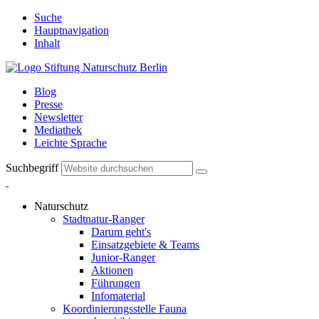
Suche
Hauptnavigation
Inhalt
Blog
Presse
Newsletter
Mediathek
Leichte Sprache
Suchbegriff
Naturschutz
Stadtnatur-Ranger
Darum geht's
Einsatzgebiete & Teams
Junior-Ranger
Aktionen
Führungen
Infomaterial
Koordinierungsstelle Fauna