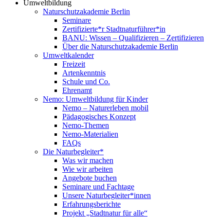
Umweltbildung
Naturschutzakademie Berlin
Seminare
Zertifizierte*r Stadtnaturführer*in
BANU: Wissen – Qualifizieren – Zertifizieren
Über die Naturschutzakademie Berlin
Umweltkalender
Freizeit
Artenkenntnis
Schule und Co.
Ehrenamt
Nemo: Umweltbildung für Kinder
Nemo – Naturerleben mobil
Pädagogisches Konzept
Nemo-Themen
Nemo-Materialien
FAQs
Die Naturbegleiter*
Was wir machen
Wie wir arbeiten
Angebote buchen
Seminare und Fachtage
Unsere Naturbegleiter*innen
Erfahrungsberichte
Projekt „Stadtnatur für alle“