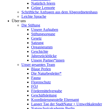
Natürlich feiern
Grüne Lernorte
Schriftliche Anfragen aus dem Abgeordnetenhaus
Leichte Sprache
Über uns
Die Stiftung
Unsere Aufgaben
Stiftungsorgane
Gesetz
Satzung
Organigramm
Geschichte
Jahresrückblicke
Unsere Partner*innen
Unser gesamtes Team
Blaue Perlen
Die Naturbegleiter*
Fauna
Florenschutz
FÖJ
Fördermittelvergabe
Geschäftsleitung
Koordinierungsstelle Ehrenamt
Langer Tag der StadtNatur + Umweltkalender
Naturschutzakademie Berlin