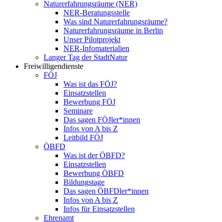
Naturerfahrungsräume (NER)
NER-Beratungsstelle
Was sind Naturerfahrungsräume?
Naturerfahrungsräume in Berlin
Unser Pilotprojekt
NER-Infomaterialien
Langer Tag der StadtNatur
Freiwilligendienste
FÖJ
Was ist das FÖJ?
Einsatzstellen
Bewerbung FÖJ
Seminare
Das sagen FÖJler*innen
Infos von A bis Z
Leitbild FÖJ
ÖBFD
Was ist der ÖBFD?
Einsatzstellen
Bewerbung ÖBFD
Bildungstage
Das sagen ÖBFDler*innen
Infos von A bis Z
Infos für Einsatzstellen
Ehrenamt