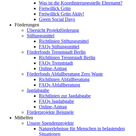
Was ist die Koordinierungsstelle Ehrenamt?
Freiwillick Grün
Freiwillick Grün Aktiv!
Green Social Days
Förderungen
Übersicht Projektförderung
Stiftungsmittel
Richtlinien Stiftungsmittel
FAQs Stiftungsmittel
Förderfonds Trenntstadt Berlin
Richtlinien Trenntstadt Berlin
FAQs Trenntstadt
Online-Antrag
Förderfonds Abfallberatung Zero Waste
Richtlinien Abfallberatung
FAQs Abfallberatung
Jagdabgabe
Richtlinien zur Jagdabgabe
FAQs Jagdabgabe
Online-Antrag
Förderprojekte Beispiele
Mithelfen
Unsere Spendenprojekte
Naturerlebnisse für Menschen in belastenden
Situationen