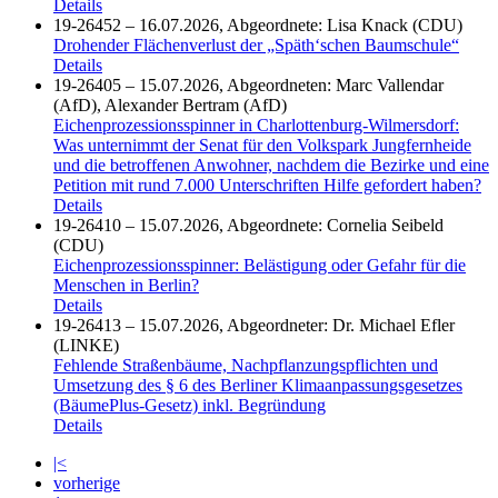
Details
19-26452 – 16.07.2026, Abgeordnete: Lisa Knack (CDU)
Drohender Flächenverlust der „Späth‘schen Baumschule“
Details
19-26405 – 15.07.2026, Abgeordneten: Marc Vallendar
(AfD), Alexander Bertram (AfD)
Eichenprozessionsspinner in Charlottenburg-Wilmersdorf:
Was unternimmt der Senat für den Volkspark Jungfernheide
und die betroffenen Anwohner, nachdem die Bezirke und eine
Petition mit rund 7.000 Unterschriften Hilfe gefordert haben?
Details
19-26410 – 15.07.2026, Abgeordnete: Cornelia Seibeld
(CDU)
Eichenprozessionsspinner: Belästigung oder Gefahr für die
Menschen in Berlin?
Details
19-26413 – 15.07.2026, Abgeordneter: Dr. Michael Efler
(LINKE)
Fehlende Straßenbäume, Nachpflanzungspflichten und
Umsetzung des § 6 des Berliner Klimaanpassungsgesetzes
(BäumePlus-Gesetz) inkl. Begründung
Details
|<
vorherige