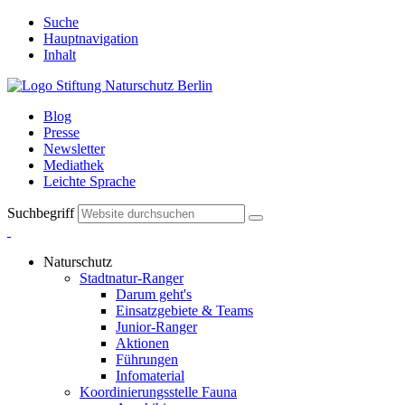
Suche
Hauptnavigation
Inhalt
Blog
Presse
Newsletter
Mediathek
Leichte Sprache
Suchbegriff
Naturschutz
Stadtnatur-Ranger
Darum geht's
Einsatzgebiete & Teams
Junior-Ranger
Aktionen
Führungen
Infomaterial
Koordinierungsstelle Fauna