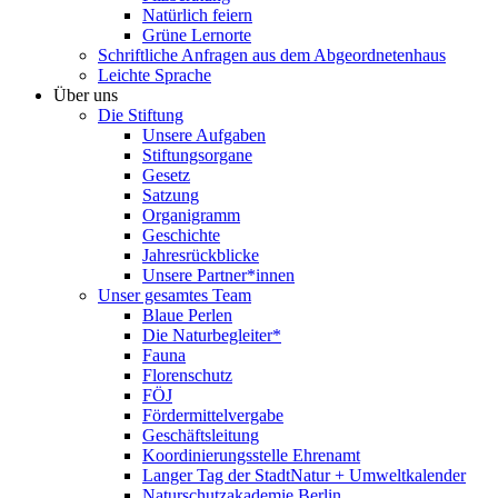
Natürlich feiern
Grüne Lernorte
Schriftliche Anfragen aus dem Abgeordnetenhaus
Leichte Sprache
Über uns
Die Stiftung
Unsere Aufgaben
Stiftungsorgane
Gesetz
Satzung
Organigramm
Geschichte
Jahresrückblicke
Unsere Partner*innen
Unser gesamtes Team
Blaue Perlen
Die Naturbegleiter*
Fauna
Florenschutz
FÖJ
Fördermittelvergabe
Geschäftsleitung
Koordinierungsstelle Ehrenamt
Langer Tag der StadtNatur + Umweltkalender
Naturschutzakademie Berlin