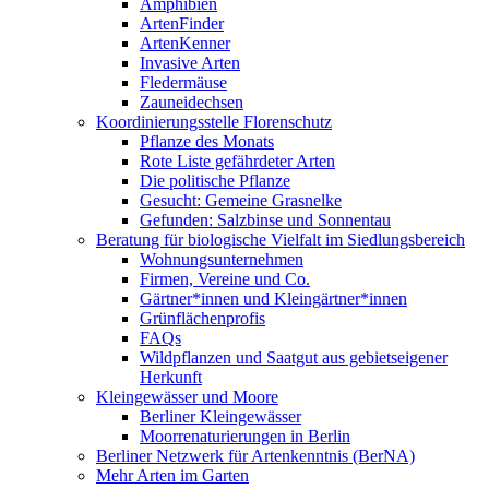
Amphibien
ArtenFinder
ArtenKenner
Invasive Arten
Fledermäuse
Zauneidechsen
Koordinierungsstelle Florenschutz
Pflanze des Monats
Rote Liste gefährdeter Arten
Die politische Pflanze
Gesucht: Gemeine Grasnelke
Gefunden: Salzbinse und Sonnentau
Beratung für biologische Vielfalt im Siedlungsbereich
Wohnungsunternehmen
Firmen, Vereine und Co.
Gärtner*innen und Kleingärtner*innen
Grünflächenprofis
FAQs
Wildpflanzen und Saatgut aus gebietseigener
Herkunft
Kleingewässer und Moore
Berliner Kleingewässer
Moorrenaturierungen in Berlin
Berliner Netzwerk für Artenkenntnis (BerNA)
Mehr Arten im Garten