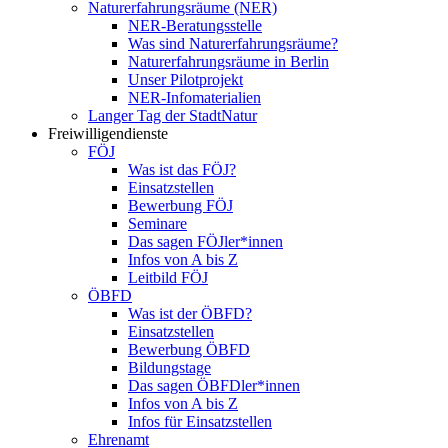
Naturerfahrungsräume (NER)
NER-Beratungsstelle
Was sind Naturerfahrungsräume?
Naturerfahrungsräume in Berlin
Unser Pilotprojekt
NER-Infomaterialien
Langer Tag der StadtNatur
Freiwilligendienste
FÖJ
Was ist das FÖJ?
Einsatzstellen
Bewerbung FÖJ
Seminare
Das sagen FÖJler*innen
Infos von A bis Z
Leitbild FÖJ
ÖBFD
Was ist der ÖBFD?
Einsatzstellen
Bewerbung ÖBFD
Bildungstage
Das sagen ÖBFDler*innen
Infos von A bis Z
Infos für Einsatzstellen
Ehrenamt