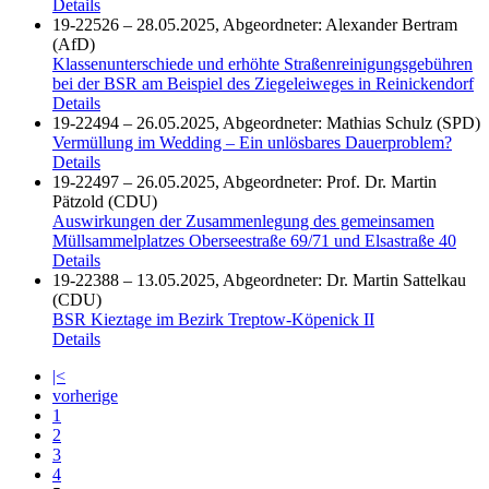
Details
19-22526 – 28.05.2025, Abgeordneter: Alexander Bertram
(AfD)
Klassenunterschiede und erhöhte Straßenreinigungsgebühren
bei der BSR am Beispiel des Ziegeleiweges in Reinickendorf
Details
19-22494 – 26.05.2025, Abgeordneter: Mathias Schulz (SPD)
Vermüllung im Wedding – Ein unlösbares Dauerproblem?
Details
19-22497 – 26.05.2025, Abgeordneter: Prof. Dr. Martin
Pätzold (CDU)
Auswirkungen der Zusammenlegung des gemeinsamen
Müllsammelplatzes Oberseestraße 69/71 und Elsastraße 40
Details
19-22388 – 13.05.2025, Abgeordneter: Dr. Martin Sattelkau
(CDU)
BSR Kieztage im Bezirk Treptow-Köpenick II
Details
|<
vorherige
1
2
3
4