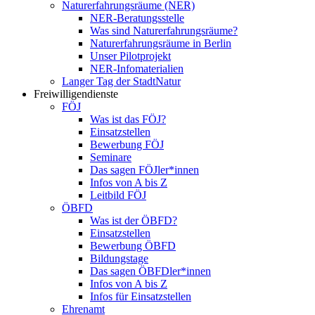
Naturerfahrungsräume (NER)
NER-Beratungsstelle
Was sind Naturerfahrungsräume?
Naturerfahrungsräume in Berlin
Unser Pilotprojekt
NER-Infomaterialien
Langer Tag der StadtNatur
Freiwilligendienste
FÖJ
Was ist das FÖJ?
Einsatzstellen
Bewerbung FÖJ
Seminare
Das sagen FÖJler*innen
Infos von A bis Z
Leitbild FÖJ
ÖBFD
Was ist der ÖBFD?
Einsatzstellen
Bewerbung ÖBFD
Bildungstage
Das sagen ÖBFDler*innen
Infos von A bis Z
Infos für Einsatzstellen
Ehrenamt