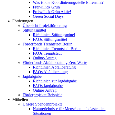
Was ist die Koordinierungsstelle Ehrenamt?
Freiwillick Grün
Freiwillick Grün Aktiv!
Green Social Days
Förderungen
Übersicht Projektförderung
Stiftungsmittel
Richtlinien Stiftungsmittel
FAQs Stiftungsmittel
Förderfonds Trenntstadt Berlin
Richtlinien Trenntstadt Berlin
FAQs Trenntstadt
Online-Antrag
Förderfonds Abfallberatung Zero Waste
Richtlinien Abfallberatung
FAQs Abfallberatung
Jagdabgabe
Richtlinien zur Jagdabgabe
FAQs Jagdabgabe
Online-Antrag
Förderprojekte Beispiele
Mithelfen
Unsere Spendenprojekte
Naturerlebnisse für Menschen in belastenden
Situationen