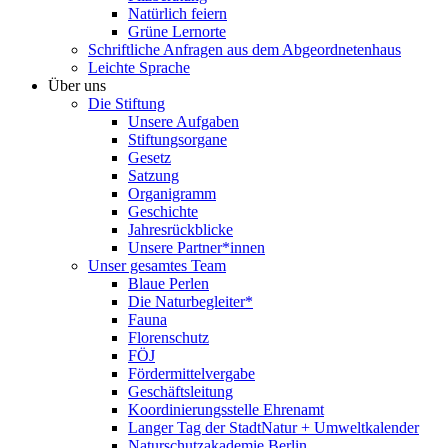
Natürlich feiern
Grüne Lernorte
Schriftliche Anfragen aus dem Abgeordnetenhaus
Leichte Sprache
Über uns
Die Stiftung
Unsere Aufgaben
Stiftungsorgane
Gesetz
Satzung
Organigramm
Geschichte
Jahresrückblicke
Unsere Partner*innen
Unser gesamtes Team
Blaue Perlen
Die Naturbegleiter*
Fauna
Florenschutz
FÖJ
Fördermittelvergabe
Geschäftsleitung
Koordinierungsstelle Ehrenamt
Langer Tag der StadtNatur + Umweltkalender
Naturschutzakademie Berlin