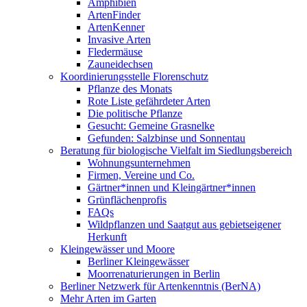
Amphibien
ArtenFinder
ArtenKenner
Invasive Arten
Fledermäuse
Zauneidechsen
Koordinierungsstelle Florenschutz
Pflanze des Monats
Rote Liste gefährdeter Arten
Die politische Pflanze
Gesucht: Gemeine Grasnelke
Gefunden: Salzbinse und Sonnentau
Beratung für biologische Vielfalt im Siedlungsbereich
Wohnungsunternehmen
Firmen, Vereine und Co.
Gärtner*innen und Kleingärtner*innen
Grünflächenprofis
FAQs
Wildpflanzen und Saatgut aus gebietseigener
Herkunft
Kleingewässer und Moore
Berliner Kleingewässer
Moorrenaturierungen in Berlin
Berliner Netzwerk für Artenkenntnis (BerNA)
Mehr Arten im Garten