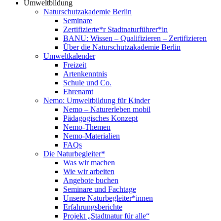
Umweltbildung
Naturschutzakademie Berlin
Seminare
Zertifizierte*r Stadtnaturführer*in
BANU: Wissen – Qualifizieren – Zertifizieren
Über die Naturschutzakademie Berlin
Umweltkalender
Freizeit
Artenkenntnis
Schule und Co.
Ehrenamt
Nemo: Umweltbildung für Kinder
Nemo – Naturerleben mobil
Pädagogisches Konzept
Nemo-Themen
Nemo-Materialien
FAQs
Die Naturbegleiter*
Was wir machen
Wie wir arbeiten
Angebote buchen
Seminare und Fachtage
Unsere Naturbegleiter*innen
Erfahrungsberichte
Projekt „Stadtnatur für alle“