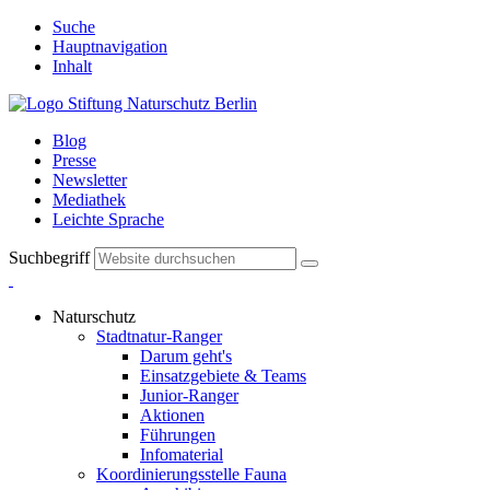
Suche
Hauptnavigation
Inhalt
Blog
Presse
Newsletter
Mediathek
Leichte Sprache
Suchbegriff
Naturschutz
Stadtnatur-Ranger
Darum geht's
Einsatzgebiete & Teams
Junior-Ranger
Aktionen
Führungen
Infomaterial
Koordinierungsstelle Fauna