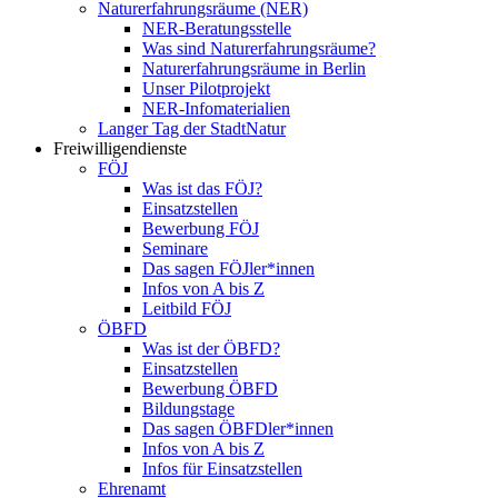
Naturerfahrungsräume (NER)
NER-Beratungsstelle
Was sind Naturerfahrungsräume?
Naturerfahrungsräume in Berlin
Unser Pilotprojekt
NER-Infomaterialien
Langer Tag der StadtNatur
Freiwilligendienste
FÖJ
Was ist das FÖJ?
Einsatzstellen
Bewerbung FÖJ
Seminare
Das sagen FÖJler*innen
Infos von A bis Z
Leitbild FÖJ
ÖBFD
Was ist der ÖBFD?
Einsatzstellen
Bewerbung ÖBFD
Bildungstage
Das sagen ÖBFDler*innen
Infos von A bis Z
Infos für Einsatzstellen
Ehrenamt