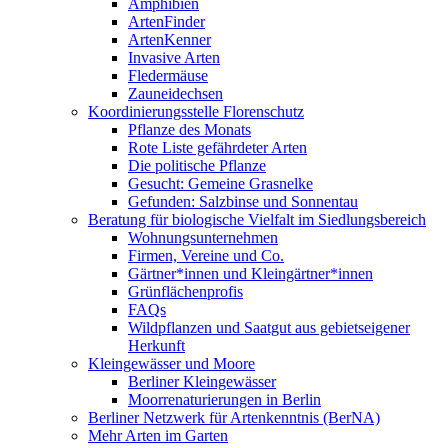
Amphibien
ArtenFinder
ArtenKenner
Invasive Arten
Fledermäuse
Zauneidechsen
Koordinierungsstelle Florenschutz
Pflanze des Monats
Rote Liste gefährdeter Arten
Die politische Pflanze
Gesucht: Gemeine Grasnelke
Gefunden: Salzbinse und Sonnentau
Beratung für biologische Vielfalt im Siedlungsbereich
Wohnungsunternehmen
Firmen, Vereine und Co.
Gärtner*innen und Kleingärtner*innen
Grünflächenprofis
FAQs
Wildpflanzen und Saatgut aus gebietseigener
Herkunft
Kleingewässer und Moore
Berliner Kleingewässer
Moorrenaturierungen in Berlin
Berliner Netzwerk für Artenkenntnis (BerNA)
Mehr Arten im Garten