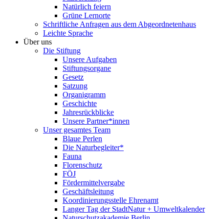
Natürlich feiern
Grüne Lernorte
Schriftliche Anfragen aus dem Abgeordnetenhaus
Leichte Sprache
Über uns
Die Stiftung
Unsere Aufgaben
Stiftungsorgane
Gesetz
Satzung
Organigramm
Geschichte
Jahresrückblicke
Unsere Partner*innen
Unser gesamtes Team
Blaue Perlen
Die Naturbegleiter*
Fauna
Florenschutz
FÖJ
Fördermittelvergabe
Geschäftsleitung
Koordinierungsstelle Ehrenamt
Langer Tag der StadtNatur + Umweltkalender
Naturschutzakademie Berlin