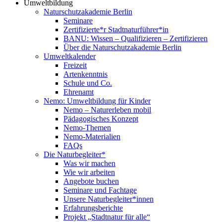
Umweltbildung
Naturschutzakademie Berlin
Seminare
Zertifizierte*r Stadtnaturführer*in
BANU: Wissen – Qualifizieren – Zertifizieren
Über die Naturschutzakademie Berlin
Umweltkalender
Freizeit
Artenkenntnis
Schule und Co.
Ehrenamt
Nemo: Umweltbildung für Kinder
Nemo – Naturerleben mobil
Pädagogisches Konzept
Nemo-Themen
Nemo-Materialien
FAQs
Die Naturbegleiter*
Was wir machen
Wie wir arbeiten
Angebote buchen
Seminare und Fachtage
Unsere Naturbegleiter*innen
Erfahrungsberichte
Projekt „Stadtnatur für alle“