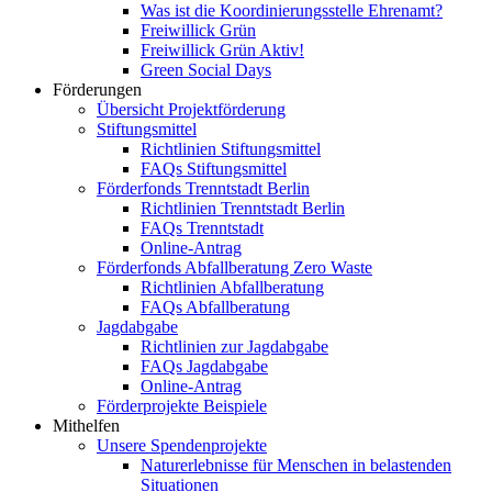
Was ist die Koordinierungsstelle Ehrenamt?
Freiwillick Grün
Freiwillick Grün Aktiv!
Green Social Days
Förderungen
Übersicht Projektförderung
Stiftungsmittel
Richtlinien Stiftungsmittel
FAQs Stiftungsmittel
Förderfonds Trenntstadt Berlin
Richtlinien Trenntstadt Berlin
FAQs Trenntstadt
Online-Antrag
Förderfonds Abfallberatung Zero Waste
Richtlinien Abfallberatung
FAQs Abfallberatung
Jagdabgabe
Richtlinien zur Jagdabgabe
FAQs Jagdabgabe
Online-Antrag
Förderprojekte Beispiele
Mithelfen
Unsere Spendenprojekte
Naturerlebnisse für Menschen in belastenden
Situationen