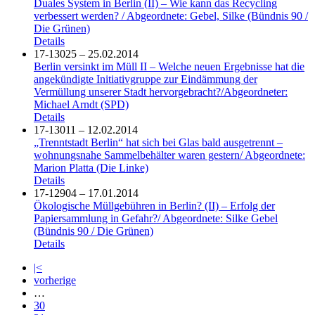
Duales System in Berlin (II) – Wie kann das Recycling
verbessert werden? / Abgeordnete: Gebel, Silke (Bündnis 90 /
Die Grünen)
Details
17-13025 – 25.02.2014
Berlin versinkt im Müll II – Welche neuen Ergebnisse hat die
angekündigte Initiativgruppe zur Eindämmung der
Vermüllung unserer Stadt hervorgebracht?/Abgeordneter:
Michael Arndt (SPD)
Details
17-13011 – 12.02.2014
„Trenntstadt Berlin“ hat sich bei Glas bald ausgetrennt –
wohnungsnahe Sammelbehälter waren gestern/ Abgeordnete:
Marion Platta (Die Linke)
Details
17-12904 – 17.01.2014
Ökologische Müllgebühren in Berlin? (II) – Erfolg der
Papiersammlung in Gefahr?/ Abgeordnete: Silke Gebel
(Bündnis 90 / Die Grünen)
Details
|<
vorherige
…
30