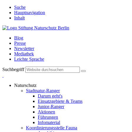
Suche
Hauptnavigation
Inhalt
Blog
Presse
Newsletter
Mediathek
Leichte Sprache
Suchbegriff
Naturschutz
Stadtnatur-Ranger
Darum geht's
Einsatzgebiete & Teams
Junior-Ranger
Aktionen
Führungen
Infomaterial
Koordinierungsstelle Fauna