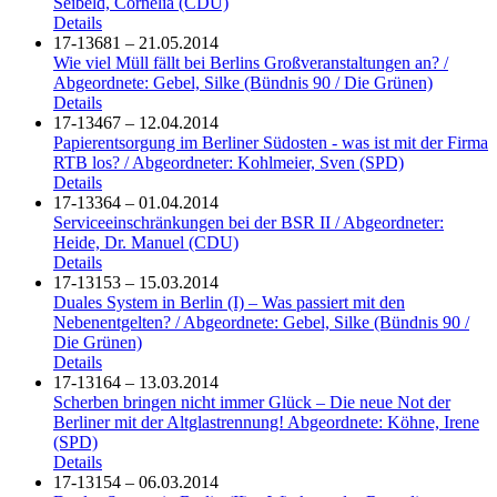
Seibeld, Cornelia (CDU)
Details
17-13681 – 21.05.2014
Wie viel Müll fällt bei Berlins Großveranstaltungen an? /
Abgeordnete: Gebel, Silke (Bündnis 90 / Die Grünen)
Details
17-13467 – 12.04.2014
Papierentsorgung im Berliner Südosten - was ist mit der Firma
RTB los? / Abgeordneter: Kohlmeier, Sven (SPD)
Details
17-13364 – 01.04.2014
Serviceeinschränkungen bei der BSR II / Abgeordneter:
Heide, Dr. Manuel (CDU)
Details
17-13153 – 15.03.2014
Duales System in Berlin (I) – Was passiert mit den
Nebenentgelten? / Abgeordnete: Gebel, Silke (Bündnis 90 /
Die Grünen)
Details
17-13164 – 13.03.2014
Scherben bringen nicht immer Glück – Die neue Not der
Berliner mit der Altglastrennung! Abgeordnete: Köhne, Irene
(SPD)
Details
17-13154 – 06.03.2014