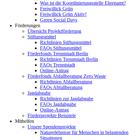
Was ist die Koordinierungsstelle Ehrenamt?
Freiwillick Grün
Freiwillick Grün Aktiv!
Green Social Days
Förderungen
Übersicht Projektförderung
Stiftungsmittel
Richtlinien Stiftungsmittel
FAQs Stiftungsmittel
Förderfonds Trenntstadt Berlin
Richtlinien Trenntstadt Berlin
FAQs Trenntstadt
Online-Antrag
Förderfonds Abfallberatung Zero Waste
Richtlinien Abfallberatung
FAQs Abfallberatung
Jagdabgabe
Richtlinien zur Jagdabgabe
FAQs Jagdabgabe
Online-Antrag
Förderprojekte Beispiele
Mithelfen
Unsere Spendenprojekte
Naturerlebnisse für Menschen in belastenden
Situationen