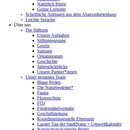
Natürlich feiern
Grüne Lernorte
Schriftliche Anfragen aus dem Abgeordnetenhaus
Leichte Sprache
Über uns
Die Stiftung
Unsere Aufgaben
Stiftungsorgane
Gesetz
Satzung
Organigramm
Geschichte
Jahresrückblicke
Unsere Partner*innen
Unser gesamtes Team
Blaue Perlen
Die Naturbegleiter*
Fauna
Florenschutz
FÖJ
Fördermittelvergabe
Geschäftsleitung
Koordinierungsstelle Ehrenamt
Langer Tag der StadtNatur + Umweltkalender
Naturschutzakademie Berlin