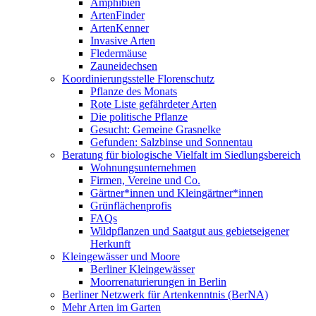
Amphibien
ArtenFinder
ArtenKenner
Invasive Arten
Fledermäuse
Zauneidechsen
Koordinierungsstelle Florenschutz
Pflanze des Monats
Rote Liste gefährdeter Arten
Die politische Pflanze
Gesucht: Gemeine Grasnelke
Gefunden: Salzbinse und Sonnentau
Beratung für biologische Vielfalt im Siedlungsbereich
Wohnungsunternehmen
Firmen, Vereine und Co.
Gärtner*innen und Kleingärtner*innen
Grünflächenprofis
FAQs
Wildpflanzen und Saatgut aus gebietseigener
Herkunft
Kleingewässer und Moore
Berliner Kleingewässer
Moorrenaturierungen in Berlin
Berliner Netzwerk für Artenkenntnis (BerNA)
Mehr Arten im Garten