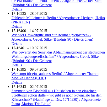
die Plastiktütenflut eindämmen? / Abgeordnete: Gebel, Silke
(Bündnis 90 / Die Grünen)
Details
17-16535 – 28.07.2015
Fehlende Mülleimer in Berlin / Abgeordneter: Herberg, Heiko
(PIRATEN)
Details
17-16400 – 14.07.2015
Wie viel Umweltgifte sind auf Berlins Spielplätzen? /
Abgeordnete: Gebel, Silke (Bündnis 90 / Die Grünen)
Details
17-16401 – 10.07.2015
Wie bewertet der Senat das Abfallmanagement der städtischen
Wohnungsbaugesellschaften? / Abgeordnete: Gebel, Silke
(Bündnis 90 / Die Grünen)
Details
17-16395 – 09.07.2015
Wer sorgt für ein sauberes Berlin? / Abgeordnete: Thamm,
Monika Hanna (CDU)
Details
17-16343 – 02.07.2015
Sammeln von Bioabfall aus Haushalten in den einzelnen
Stadtteilen schon dufte – wo gibt es noch Potenziale für den
Klimaschutz? (Nachfrage zu Drs. 17/15239) / Abgeordnete:
Platta, Marion (Die Linke)