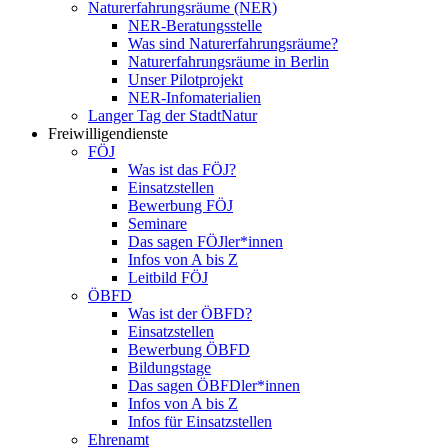
Naturerfahrungsräume (NER)
NER-Beratungsstelle
Was sind Naturerfahrungsräume?
Naturerfahrungsräume in Berlin
Unser Pilotprojekt
NER-Infomaterialien
Langer Tag der StadtNatur
Freiwilligendienste
FÖJ
Was ist das FÖJ?
Einsatzstellen
Bewerbung FÖJ
Seminare
Das sagen FÖJler*innen
Infos von A bis Z
Leitbild FÖJ
ÖBFD
Was ist der ÖBFD?
Einsatzstellen
Bewerbung ÖBFD
Bildungstage
Das sagen ÖBFDler*innen
Infos von A bis Z
Infos für Einsatzstellen
Ehrenamt