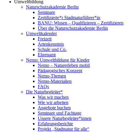
Umweltbildung
Naturschutzakademie Berlin
Seminare
Zertifizierte*r Stadtnaturführer*in
BANU: Wissen – Qualifizieren – Zertifizieren
Über die Naturschutzakademie Berlin
Umweltkalender
Freizeit
Artenkenntnis
Schule und Co.
Ehrenamt
Nemo: Umweltbildung für Kinder
Nemo – Naturerleben mobil
Pädagogisches Konzept
Nemo-Themen
Nemo-Materialien
FAQs
Die Naturbegleiter*
Was wir machen
Wie wir arbeiten
Angebote buchen
Seminare und Fachtage
Unsere Naturbegleiter*innen
Erfahrungsberichte
Projekt „Stadtnatur für alle“