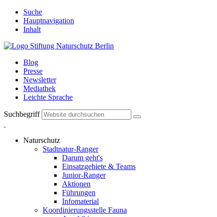
Suche
Hauptnavigation
Inhalt
Blog
Presse
Newsletter
Mediathek
Leichte Sprache
Suchbegriff
Naturschutz
Stadtnatur-Ranger
Darum geht's
Einsatzgebiete & Teams
Junior-Ranger
Aktionen
Führungen
Infomaterial
Koordinierungsstelle Fauna