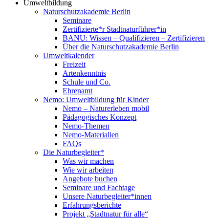
Umweltbildung
Naturschutzakademie Berlin
Seminare
Zertifizierte*r Stadtnaturführer*in
BANU: Wissen – Qualifizieren – Zertifizieren
Über die Naturschutzakademie Berlin
Umweltkalender
Freizeit
Artenkenntnis
Schule und Co.
Ehrenamt
Nemo: Umweltbildung für Kinder
Nemo – Naturerleben mobil
Pädagogisches Konzept
Nemo-Themen
Nemo-Materialien
FAQs
Die Naturbegleiter*
Was wir machen
Wie wir arbeiten
Angebote buchen
Seminare und Fachtage
Unsere Naturbegleiter*innen
Erfahrungsberichte
Projekt „Stadtnatur für alle“