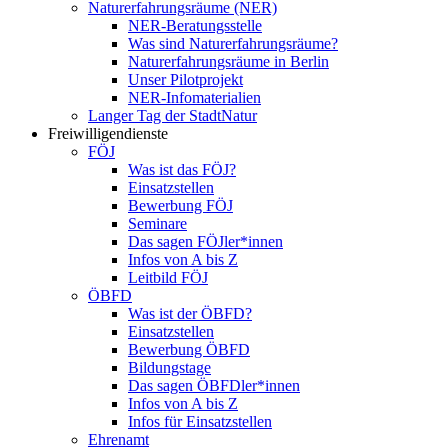
Naturerfahrungsräume (NER)
NER-Beratungsstelle
Was sind Naturerfahrungsräume?
Naturerfahrungsräume in Berlin
Unser Pilotprojekt
NER-Infomaterialien
Langer Tag der StadtNatur
Freiwilligendienste
FÖJ
Was ist das FÖJ?
Einsatzstellen
Bewerbung FÖJ
Seminare
Das sagen FÖJler*innen
Infos von A bis Z
Leitbild FÖJ
ÖBFD
Was ist der ÖBFD?
Einsatzstellen
Bewerbung ÖBFD
Bildungstage
Das sagen ÖBFDler*innen
Infos von A bis Z
Infos für Einsatzstellen
Ehrenamt