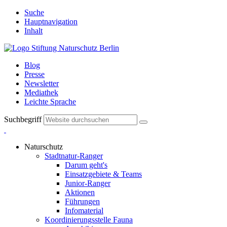
Suche
Hauptnavigation
Inhalt
Blog
Presse
Newsletter
Mediathek
Leichte Sprache
Suchbegriff
Naturschutz
Stadtnatur-Ranger
Darum geht's
Einsatzgebiete & Teams
Junior-Ranger
Aktionen
Führungen
Infomaterial
Koordinierungsstelle Fauna