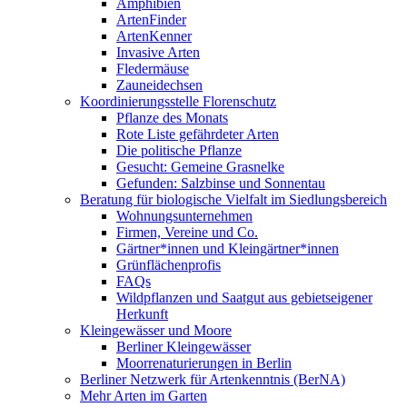
Amphibien
ArtenFinder
ArtenKenner
Invasive Arten
Fledermäuse
Zauneidechsen
Koordinierungsstelle Florenschutz
Pflanze des Monats
Rote Liste gefährdeter Arten
Die politische Pflanze
Gesucht: Gemeine Grasnelke
Gefunden: Salzbinse und Sonnentau
Beratung für biologische Vielfalt im Siedlungsbereich
Wohnungsunternehmen
Firmen, Vereine und Co.
Gärtner*innen und Kleingärtner*innen
Grünflächenprofis
FAQs
Wildpflanzen und Saatgut aus gebietseigener
Herkunft
Kleingewässer und Moore
Berliner Kleingewässer
Moorrenaturierungen in Berlin
Berliner Netzwerk für Artenkenntnis (BerNA)
Mehr Arten im Garten