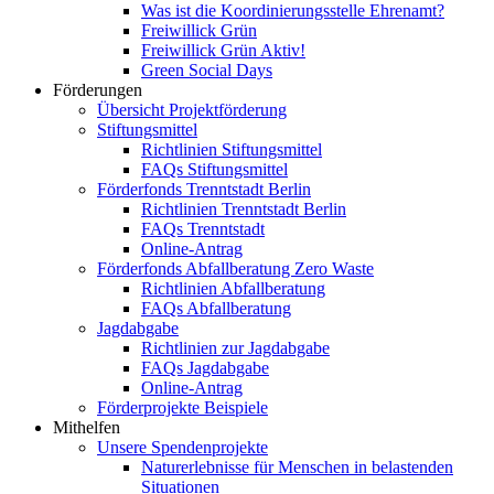
Was ist die Koordinierungsstelle Ehrenamt?
Freiwillick Grün
Freiwillick Grün Aktiv!
Green Social Days
Förderungen
Übersicht Projektförderung
Stiftungsmittel
Richtlinien Stiftungsmittel
FAQs Stiftungsmittel
Förderfonds Trenntstadt Berlin
Richtlinien Trenntstadt Berlin
FAQs Trenntstadt
Online-Antrag
Förderfonds Abfallberatung Zero Waste
Richtlinien Abfallberatung
FAQs Abfallberatung
Jagdabgabe
Richtlinien zur Jagdabgabe
FAQs Jagdabgabe
Online-Antrag
Förderprojekte Beispiele
Mithelfen
Unsere Spendenprojekte
Naturerlebnisse für Menschen in belastenden
Situationen