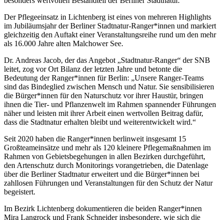
besonders wertvollen Bestandteil der Berliner Stadtnatur.
Der Pflegeeinsatz in Lichtenberg ist eines von mehreren Highlights
im Jubiläumsjahr der Berliner Stadtnatur-Ranger*innen und markiert
gleichzeitig den Auftakt einer Veranstaltungsreihe rund um den mehr
als 16.000 Jahre alten Malchower See.
Dr. Andreas Jacob, der das Angebot „Stadtnatur-Ranger“ der SNB
leitet, zog vor Ort Bilanz der letzten Jahre und betonte die
Bedeutung der Ranger*innen für Berlin: „Unsere Ranger-Teams
sind das Bindeglied zwischen Mensch und Natur. Sie sensibilisieren
die Bürger*innen für den Naturschutz vor ihrer Haustür, bringen
ihnen die Tier- und Pflanzenwelt im Rahmen spannender Führungen
näher und leisten mit ihrer Arbeit einen wertvollen Beitrag dafür,
dass die Stadtnatur erhalten bleibt und weiterentwickelt wird.“
Seit 2020 haben die Ranger*innen berlinweit insgesamt 15
Großteameinsätze und mehr als 120 kleinere Pflegemaßnahmen im
Rahmen von Gebietsbegehungen in allen Bezirken durchgeführt,
den Artenschutz durch Monitorings vorangetrieben, die Datenlage
über die Berliner Stadtnatur erweitert und die Bürger*innen bei
zahllosen Führungen und Veranstaltungen für den Schutz der Natur
begeistert.
Im Bezirk Lichtenberg dokumentieren die beiden Ranger*innen
Mira Langrock und Frank Schneider insbesondere, wie sich die