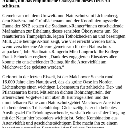
Aktion, um das empfindliche Ökosystem dieses Ortes zu
schützen.
Gemeinsam mit dem Umwelt- und Naturschutzamt Lichtenberg,
dem Straßen- und Grünflächenamt und der Koordinierungsstelle
Fauna der SNB setzten die Stadtnatur-Ranger*innen entscheidende
Maßnahmen zur Erhaltung dieses sensiblen Ökosystems um. Sie
renaturierten Trampelpfade, legten Totholzhecken an und beseitigten
Müll. „Die heutige Aktion zeigt, wie viel erreicht werden kann,
wenn verschiedene Akteure gemeinsam für den Naturschutz
anpacken", lobt Stadtnatur-Rangerin Mira Langrock. Ihr Kollege
Frank Schneider ergänzt: „Dank des engagierten Einsatzes aller
konnte ein entscheidender Beitrag für die Artenvielfalt am
Malchower See geleistet werden.“
Geformt in der letzten Eiszeit, ist der Malchower See ein rund
16.000 Jahre altes Naturjuwel, das als grüne Oase im Norden
Lichtenbergs einen wichtigen Lebensraum für zahlreiche Tier- und
Pflanzenarten bietet. Mit seinen dichten Röhrichtgürteln, der
artenreichen Vogelwelt mit über 38 Brutvogelarten und der
unmittelbaren Nähe zum Naturschutzgebiet Malchower Aue ist er
ein bedeutendes Trittsteinbiotop. Gleichzeitig ist er ein beliebtes
Ausflugsziel für Erholungssuchende, weshalb ein sensibler Umgang
mit der Natur hier besonders wichtig ist. Seine Kombination aus
Artenvielfalt und geschichtsträchtigem Erbe macht ihn zu einem