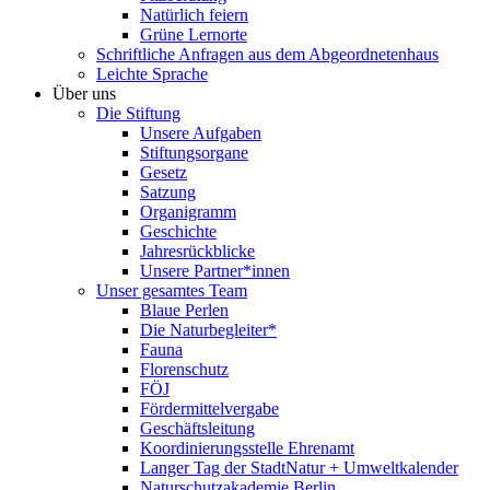
Natürlich feiern
Grüne Lernorte
Schriftliche Anfragen aus dem Abgeordnetenhaus
Leichte Sprache
Über uns
Die Stiftung
Unsere Aufgaben
Stiftungsorgane
Gesetz
Satzung
Organigramm
Geschichte
Jahresrückblicke
Unsere Partner*innen
Unser gesamtes Team
Blaue Perlen
Die Naturbegleiter*
Fauna
Florenschutz
FÖJ
Fördermittelvergabe
Geschäftsleitung
Koordinierungsstelle Ehrenamt
Langer Tag der StadtNatur + Umweltkalender
Naturschutzakademie Berlin