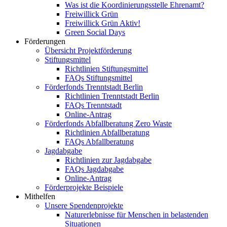
Was ist die Koordinierungsstelle Ehrenamt?
Freiwillick Grün
Freiwillick Grün Aktiv!
Green Social Days
Förderungen
Übersicht Projektförderung
Stiftungsmittel
Richtlinien Stiftungsmittel
FAQs Stiftungsmittel
Förderfonds Trenntstadt Berlin
Richtlinien Trenntstadt Berlin
FAQs Trenntstadt
Online-Antrag
Förderfonds Abfallberatung Zero Waste
Richtlinien Abfallberatung
FAQs Abfallberatung
Jagdabgabe
Richtlinien zur Jagdabgabe
FAQs Jagdabgabe
Online-Antrag
Förderprojekte Beispiele
Mithelfen
Unsere Spendenprojekte
Naturerlebnisse für Menschen in belastenden
Situationen