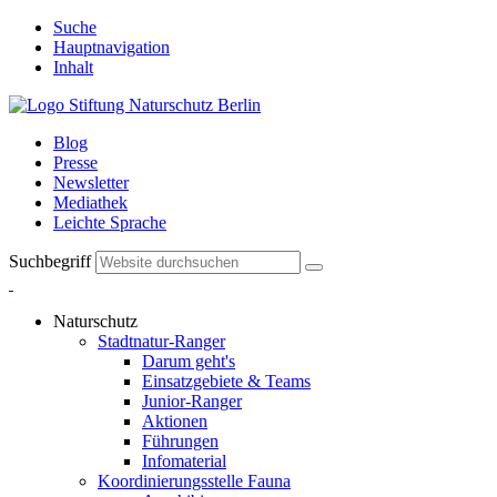
Suche
Hauptnavigation
Inhalt
Blog
Presse
Newsletter
Mediathek
Leichte Sprache
Suchbegriff
Naturschutz
Stadtnatur-Ranger
Darum geht's
Einsatzgebiete & Teams
Junior-Ranger
Aktionen
Führungen
Infomaterial
Koordinierungsstelle Fauna