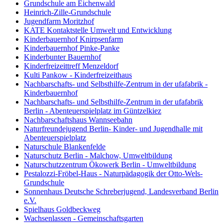
Grundschule am Eichenwald
Heinrich-Zille-Grundschule
Jugendfarm Moritzhof
KATE Kontaktstelle Umwelt und Entwicklung
Kinderbauernhof Knirpsenfarm
Kinderbauernhof Pinke-Panke
Kinderbunter Bauernhof
Kinderfreizeittreff Menzeldorf
Kulti Pankow - Kinderfreizeithaus
Nachbarschafts- und Selbsthilfe-Zentrum in der ufafabrik -
Kinderbauernhof
Nachbarschafts- und Selbsthilfe-Zentrum in der ufafabrik
Berlin - Abenteuerspielplatz im Güntzelkiez
Nachbarschaftshaus Wannseebahn
Naturfreundejugend Berlin- Kinder- und Jugendhalle mit
Abenteuerspielplatz
Naturschule Blankenfelde
Naturschutz Berlin - Malchow, Umweltbildung
Naturschutzzentrum Ökowerk Berlin - Umweltbildung
Pestalozzi-Fröbel-Haus - Naturpädagogik der Otto-Wels-
Grundschule
Sonnenhaus Deutsche Schreberjugend, Landesverband Berlin
e.V.
Spielhaus Goldbeckweg
Wachsenlassen - Gemeinschaftsgarten