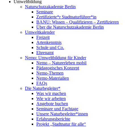
Umweltbildung
Naturschutzakademie Berlin
Seminare
Zertifizierte*r Stadtnaturführer*in
BANU: Wissen – Qualifizieren – Zertifizieren
Über die Naturschutzakademie Berlin
Umweltkalender
Freizeit
Artenkenntnis
Schule und Co.
Ehrenamt
Nemo: Umweltbildung für Kinder
Nemo – Naturerleben mobil
Pädagogisches Konzept
Nemo-Themen
Nemo-Materialien
FAQs
Die Naturbegleiter*
Was wir machen
Wie wir arbeiten
Angebote buchen
Seminare und Fachtage
Unsere Naturbegleiter*innen
Erfahrungsberichte
Projekt „Stadtnatur für alle“