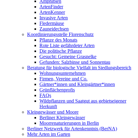
Amphibien
ArtenFinder
ArtenKenner
Invasive Arten
Fledermäuse
Zauneidechsen
Koordinierungsstelle Florenschutz
Pflanze des Monats
Rote Liste gefährdeter Arten
Die politische Pflanze
Gesucht: Gemeine Grasnelke
Gefunden: Salzbinse und Sonnentau
Beratung für biologische Vielfalt im Siedlungsbereich
Wohnungsunternehmen
Firmen, Vereine und Co.
Gärtner*innen und Kleingärtner*innen
Grünflächenprofis
FAQs
Wildpflanzen und Saatgut aus gebietseigener
Herkunft
Kleingewässer und Moore
Berliner Kleingewässer
Moorrenaturierungen in Berlin
Berliner Netzwerk für Artenkenntnis (BerNA)
Mehr Arten im Garten