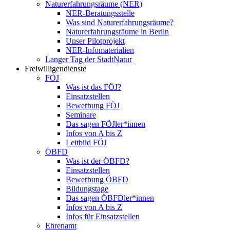
Naturerfahrungsräume (NER)
NER-Beratungsstelle
Was sind Naturerfahrungsräume?
Naturerfahrungsräume in Berlin
Unser Pilotprojekt
NER-Infomaterialien
Langer Tag der StadtNatur
Freiwilligendienste
FÖJ
Was ist das FÖJ?
Einsatzstellen
Bewerbung FÖJ
Seminare
Das sagen FÖJler*innen
Infos von A bis Z
Leitbild FÖJ
ÖBFD
Was ist der ÖBFD?
Einsatzstellen
Bewerbung ÖBFD
Bildungstage
Das sagen ÖBFDler*innen
Infos von A bis Z
Infos für Einsatzstellen
Ehrenamt