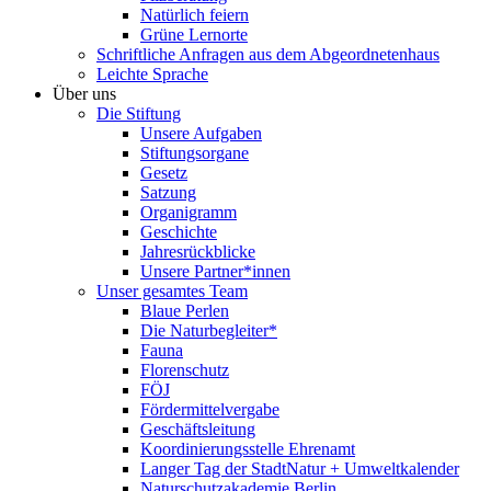
Natürlich feiern
Grüne Lernorte
Schriftliche Anfragen aus dem Abgeordnetenhaus
Leichte Sprache
Über uns
Die Stiftung
Unsere Aufgaben
Stiftungsorgane
Gesetz
Satzung
Organigramm
Geschichte
Jahresrückblicke
Unsere Partner*innen
Unser gesamtes Team
Blaue Perlen
Die Naturbegleiter*
Fauna
Florenschutz
FÖJ
Fördermittelvergabe
Geschäftsleitung
Koordinierungsstelle Ehrenamt
Langer Tag der StadtNatur + Umweltkalender
Naturschutzakademie Berlin