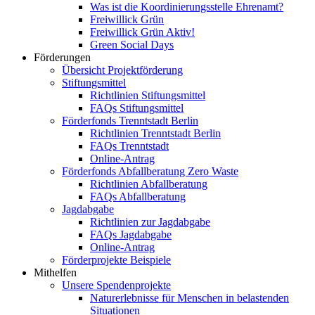
Was ist die Koordinierungsstelle Ehrenamt?
Freiwillick Grün
Freiwillick Grün Aktiv!
Green Social Days
Förderungen
Übersicht Projektförderung
Stiftungsmittel
Richtlinien Stiftungsmittel
FAQs Stiftungsmittel
Förderfonds Trenntstadt Berlin
Richtlinien Trenntstadt Berlin
FAQs Trenntstadt
Online-Antrag
Förderfonds Abfallberatung Zero Waste
Richtlinien Abfallberatung
FAQs Abfallberatung
Jagdabgabe
Richtlinien zur Jagdabgabe
FAQs Jagdabgabe
Online-Antrag
Förderprojekte Beispiele
Mithelfen
Unsere Spendenprojekte
Naturerlebnisse für Menschen in belastenden
Situationen