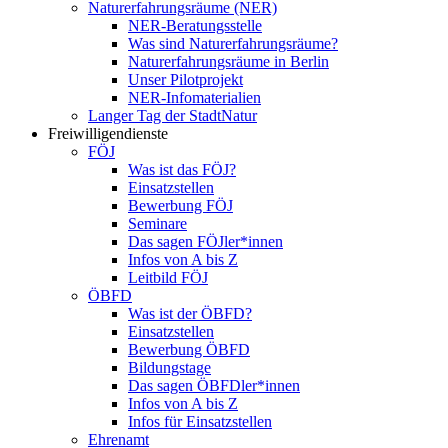
Naturerfahrungsräume (NER)
NER-Beratungsstelle
Was sind Naturerfahrungsräume?
Naturerfahrungsräume in Berlin
Unser Pilotprojekt
NER-Infomaterialien
Langer Tag der StadtNatur
Freiwilligendienste
FÖJ
Was ist das FÖJ?
Einsatzstellen
Bewerbung FÖJ
Seminare
Das sagen FÖJler*innen
Infos von A bis Z
Leitbild FÖJ
ÖBFD
Was ist der ÖBFD?
Einsatzstellen
Bewerbung ÖBFD
Bildungstage
Das sagen ÖBFDler*innen
Infos von A bis Z
Infos für Einsatzstellen
Ehrenamt