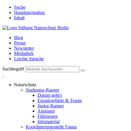
Suche
Hauptnavigation
Inhalt
Blog
Presse
Newsletter
Mediathek
Leichte Sprache
Suchbegriff
Naturschutz
Stadtnatur-Ranger
Darum geht's
Einsatzgebiete & Teams
Junior-Ranger
Aktionen
Führungen
Infomaterial
Koordinierungsstelle Fauna