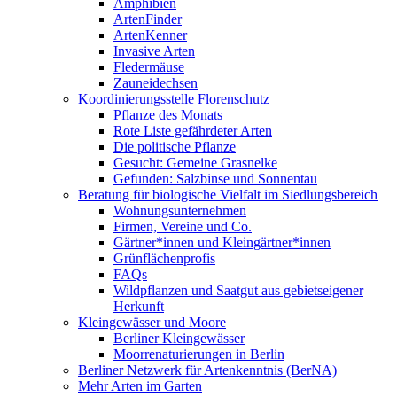
Amphibien
ArtenFinder
ArtenKenner
Invasive Arten
Fledermäuse
Zauneidechsen
Koordinierungsstelle Florenschutz
Pflanze des Monats
Rote Liste gefährdeter Arten
Die politische Pflanze
Gesucht: Gemeine Grasnelke
Gefunden: Salzbinse und Sonnentau
Beratung für biologische Vielfalt im Siedlungsbereich
Wohnungsunternehmen
Firmen, Vereine und Co.
Gärtner*innen und Kleingärtner*innen
Grünflächenprofis
FAQs
Wildpflanzen und Saatgut aus gebietseigener
Herkunft
Kleingewässer und Moore
Berliner Kleingewässer
Moorrenaturierungen in Berlin
Berliner Netzwerk für Artenkenntnis (BerNA)
Mehr Arten im Garten