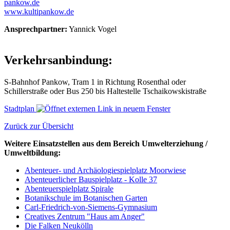
pankow.de
www.kultipankow.de
Ansprechpartner:
Yannick Vogel
Verkehrsanbindung:
S-Bahnhof Pankow, Tram 1 in Richtung Rosenthal oder
Schillerstraße oder Bus 250 bis Haltestelle Tschaikowskistraße
Stadtplan
Zurück zur Übersicht
Weitere Einsatzstellen aus dem Bereich Umwelterziehung /
Umweltbildung:
Abenteuer- und Archäologiespielplatz Moorwiese
Abenteuerlicher Bauspielplatz - Kolle 37
Abenteuerspielplatz Spirale
Botanikschule im Botanischen Garten
Carl-Friedrich-von-Siemens-Gymnasium
Creatives Zentrum "Haus am Anger"
Die Falken Neukölln