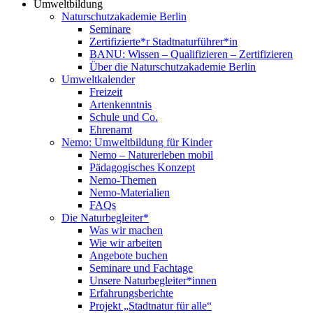
Umweltbildung
Naturschutzakademie Berlin
Seminare
Zertifizierte*r Stadtnaturführer*in
BANU: Wissen – Qualifizieren – Zertifizieren
Über die Naturschutzakademie Berlin
Umweltkalender
Freizeit
Artenkenntnis
Schule und Co.
Ehrenamt
Nemo: Umweltbildung für Kinder
Nemo – Naturerleben mobil
Pädagogisches Konzept
Nemo-Themen
Nemo-Materialien
FAQs
Die Naturbegleiter*
Was wir machen
Wie wir arbeiten
Angebote buchen
Seminare und Fachtage
Unsere Naturbegleiter*innen
Erfahrungsberichte
Projekt „Stadtnatur für alle“