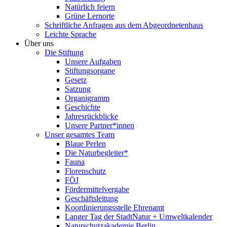
Natürlich feiern
Grüne Lernorte
Schriftliche Anfragen aus dem Abgeordnetenhaus
Leichte Sprache
Über uns
Die Stiftung
Unsere Aufgaben
Stiftungsorgane
Gesetz
Satzung
Organigramm
Geschichte
Jahresrückblicke
Unsere Partner*innen
Unser gesamtes Team
Blaue Perlen
Die Naturbegleiter*
Fauna
Florenschutz
FÖJ
Fördermittelvergabe
Geschäftsleitung
Koordinierungsstelle Ehrenamt
Langer Tag der StadtNatur + Umweltkalender
Naturschutzakademie Berlin