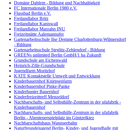
Domäne Dahlem - Bildung und Nachhaltigkeit
FC Internationale Berlin 1980 e.V.
Flussbad Berlin e.V.
Freilandlabor Britz
Freilandlabor Kaniswall
Freilandlabor Marzahn INU
Freizeitstätte Aalemannufer
Gartenarbeitsschule Ilse Demme Charlottenburg-Wilmersdorf
- Bildung
Gartenarbeitsschule Steglitz-Zehlendorf - Bildung
GREENs unlimited Berlin GmbH/1 ha Zukunft
Grundschule am Eichenwald
Heinrich-Zille-Grundschule
Jugendfarm Moritzhof
KATE Kontaktstelle Umwelt und Entwicklung
Kinderbauernhof Knirpsenfarm
Kinderbauernhof Pinke-Panke
Kinderbunter Bauernhof
Kinderfreizeittreff Menzeldorf
Nachbarschafts- und Selbsthilfe-Zentrum in der ufafabrik -
Kinderbauernhof
Nachbarschafts- und Selbsthilfe-Zentrum in der ufafabrik
Berlin - Abenteuerspielplatz im Güntzelkiez
Nachbarschaftshaus Wannseebahn
Naturfreundejugend Berlin- Kinder- und Jugendhalle mit