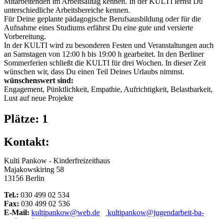
Mitarbeitenden im Arbeitsalltag kennen. In der KULTI lernst Du
unterschiedliche Arbeitsbereiche kennen.
Für Deine geplante pädagogische Berufsausbildung oder für die
Aufnahme eines Studiums erfährst Du eine gute und versierte
Vorbereitung.
In der KULTI wird zu besonderen Festen und Veranstaltungen auch
an Samstagen von 12:00 h bis 19:00 h gearbeitet. In den Berliner
Sommerferien schließt die KULTI für drei Wochen. In dieser Zeit
wünschen wir, dass Du einen Teil Deines Urlaubs nimmst.
wünschenswert sind:
Engagement, Pünktlichkeit, Empathie, Aufrichtigkeit, Belastbarkeit,
Lust auf neue Projekte
Plätze: 1
Kontakt:
Kulti Pankow - Kinderfreizeithaus
Majakowskiring 58
13156 Berlin
Tel.:
030 499 02 534
Fax:
030 499 02 536
E-Mail:
kultipankow@web.de
kultipankow@jugendarbeit-ba-