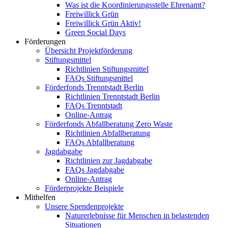
Was ist die Koordinierungsstelle Ehrenamt?
Freiwillick Grün
Freiwillick Grün Aktiv!
Green Social Days
Förderungen
Übersicht Projektförderung
Stiftungsmittel
Richtlinien Stiftungsmittel
FAQs Stiftungsmittel
Förderfonds Trenntstadt Berlin
Richtlinien Trenntstadt Berlin
FAQs Trenntstadt
Online-Antrag
Förderfonds Abfallberatung Zero Waste
Richtlinien Abfallberatung
FAQs Abfallberatung
Jagdabgabe
Richtlinien zur Jagdabgabe
FAQs Jagdabgabe
Online-Antrag
Förderprojekte Beispiele
Mithelfen
Unsere Spendenprojekte
Naturerlebnisse für Menschen in belastenden
Situationen