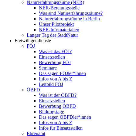
Naturerfahrungsräume (NER)
NER-Beratungsstelle
Was sind Naturerfahrungsräume?
Naturerfahrungsräume in Berlin
Unser Pilotprojekt
NER-Infomaterialien
Langer Tag der StadtNatur
Freiwilligendienste
FÖJ
Was ist das FÖJ?
Einsatzstellen
Bewerbung FÖJ
Seminare
Das sagen FÖJler*innen
Infos von A bis Z
Leitbild FÖJ
ÖBFD
Was ist der ÖBFD?
Einsatzstellen
Bewerbung ÖBFD
Bildungstage
Das sagen ÖBFDler*innen
Infos von A bis Z
Infos für Einsatzstellen
Ehrenamt