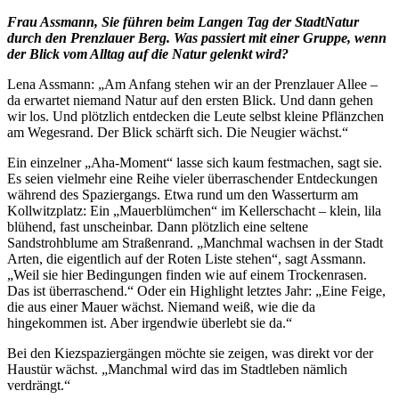
Frau Assmann, Sie führen beim Langen Tag der StadtNatur
durch den Prenzlauer Berg. Was passiert mit einer Gruppe, wenn
der Blick vom Alltag auf die Natur gelenkt wird?
Lena Assmann: „Am Anfang stehen wir an der Prenzlauer Allee –
da erwartet niemand Natur auf den ersten Blick. Und dann gehen
wir los. Und plötzlich entdecken die Leute selbst kleine Pflänzchen
am Wegesrand. Der Blick schärft sich. Die Neugier wächst.“
Ein einzelner „Aha-Moment“ lasse sich kaum festmachen, sagt sie.
Es seien vielmehr eine Reihe vieler überraschender Entdeckungen
während des Spaziergangs. Etwa rund um den Wasserturm am
Kollwitzplatz: Ein „Mauerblümchen“ im Kellerschacht – klein, lila
blühend, fast unscheinbar. Dann plötzlich eine seltene
Sandstrohblume am Straßenrand. „Manchmal wachsen in der Stadt
Arten, die eigentlich auf der Roten Liste stehen“, sagt Assmann.
„Weil sie hier Bedingungen finden wie auf einem Trockenrasen.
Das ist überraschend.“ Oder ein Highlight letztes Jahr: „Eine Feige,
die aus einer Mauer wächst. Niemand weiß, wie die da
hingekommen ist. Aber irgendwie überlebt sie da.“
Bei den Kiezspaziergängen möchte sie zeigen, was direkt vor der
Haustür wächst. „Manchmal wird das im Stadtleben nämlich
verdrängt.“