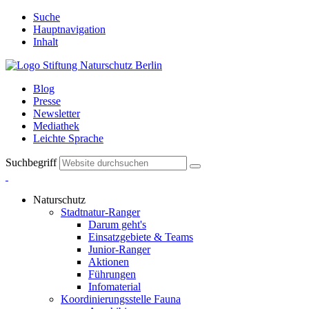
Suche
Hauptnavigation
Inhalt
Blog
Presse
Newsletter
Mediathek
Leichte Sprache
Suchbegriff
Naturschutz
Stadtnatur-Ranger
Darum geht's
Einsatzgebiete & Teams
Junior-Ranger
Aktionen
Führungen
Infomaterial
Koordinierungsstelle Fauna