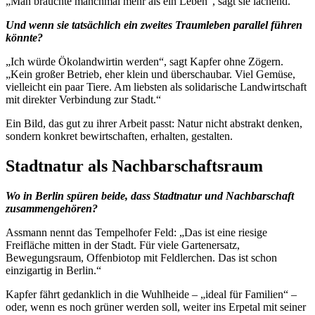
„Man bräuchte manchmal mehr als ein Leben“, sagt sie lachend.
Und wenn sie tatsächlich ein zweites Traumleben parallel führen
könnte?
„Ich würde Ökolandwirtin werden“, sagt Kapfer ohne Zögern.
„Kein großer Betrieb, eher klein und überschaubar. Viel Gemüse,
vielleicht ein paar Tiere. Am liebsten als solidarische Landwirtschaft
mit direkter Verbindung zur Stadt.“
Ein Bild, das gut zu ihrer Arbeit passt: Natur nicht abstrakt denken,
sondern konkret bewirtschaften, erhalten, gestalten.
Stadtnatur als Nachbarschaftsraum
Wo in Berlin spüren beide, dass Stadtnatur und Nachbarschaft
zusammengehören?
Assmann nennt das Tempelhofer Feld: „Das ist eine riesige
Freifläche mitten in der Stadt. Für viele Gartenersatz,
Bewegungsraum, Offenbiotop mit Feldlerchen. Das ist schon
einzigartig in Berlin.“
Kapfer fährt gedanklich in die Wuhlheide – „ideal für Familien“ –
oder, wenn es noch grüner werden soll, weiter ins Erpetal mit seiner