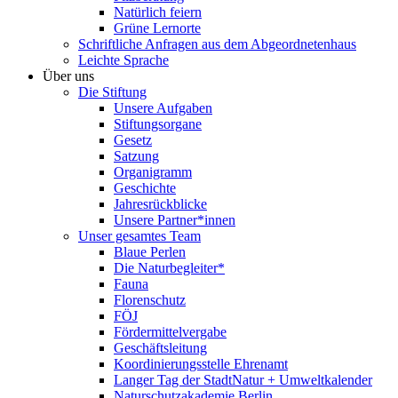
Natürlich feiern
Grüne Lernorte
Schriftliche Anfragen aus dem Abgeordnetenhaus
Leichte Sprache
Über uns
Die Stiftung
Unsere Aufgaben
Stiftungsorgane
Gesetz
Satzung
Organigramm
Geschichte
Jahresrückblicke
Unsere Partner*innen
Unser gesamtes Team
Blaue Perlen
Die Naturbegleiter*
Fauna
Florenschutz
FÖJ
Fördermittelvergabe
Geschäftsleitung
Koordinierungsstelle Ehrenamt
Langer Tag der StadtNatur + Umweltkalender
Naturschutzakademie Berlin