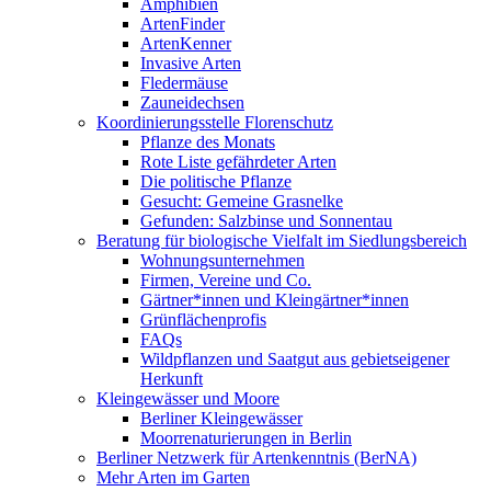
Amphibien
ArtenFinder
ArtenKenner
Invasive Arten
Fledermäuse
Zauneidechsen
Koordinierungsstelle Florenschutz
Pflanze des Monats
Rote Liste gefährdeter Arten
Die politische Pflanze
Gesucht: Gemeine Grasnelke
Gefunden: Salzbinse und Sonnentau
Beratung für biologische Vielfalt im Siedlungsbereich
Wohnungsunternehmen
Firmen, Vereine und Co.
Gärtner*innen und Kleingärtner*innen
Grünflächenprofis
FAQs
Wildpflanzen und Saatgut aus gebietseigener
Herkunft
Kleingewässer und Moore
Berliner Kleingewässer
Moorrenaturierungen in Berlin
Berliner Netzwerk für Artenkenntnis (BerNA)
Mehr Arten im Garten