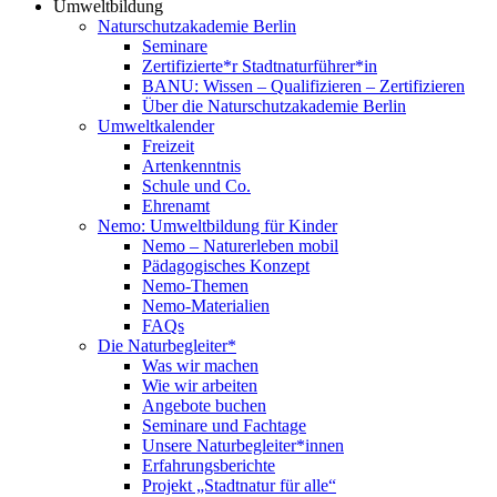
Umweltbildung
Naturschutzakademie Berlin
Seminare
Zertifizierte*r Stadtnaturführer*in
BANU: Wissen – Qualifizieren – Zertifizieren
Über die Naturschutzakademie Berlin
Umweltkalender
Freizeit
Artenkenntnis
Schule und Co.
Ehrenamt
Nemo: Umweltbildung für Kinder
Nemo – Naturerleben mobil
Pädagogisches Konzept
Nemo-Themen
Nemo-Materialien
FAQs
Die Naturbegleiter*
Was wir machen
Wie wir arbeiten
Angebote buchen
Seminare und Fachtage
Unsere Naturbegleiter*innen
Erfahrungsberichte
Projekt „Stadtnatur für alle“