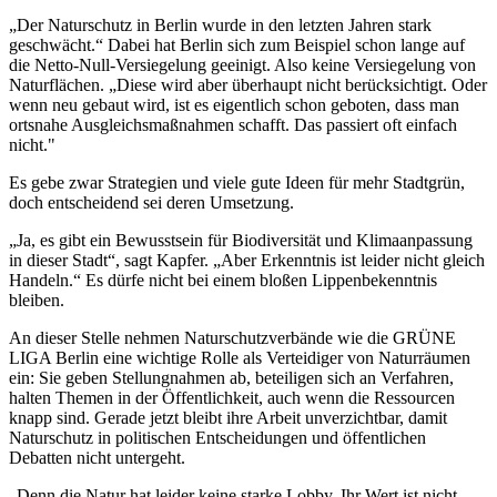
„Der Naturschutz in Berlin wurde in den letzten Jahren stark
geschwächt.“ Dabei hat Berlin sich zum Beispiel schon lange auf
die Netto-Null-Versiegelung geeinigt. Also keine Versiegelung von
Naturflächen. „Diese wird aber überhaupt nicht berücksichtigt. Oder
wenn neu gebaut wird, ist es eigentlich schon geboten, dass man
ortsnahe Ausgleichsmaßnahmen schafft. Das passiert oft einfach
nicht."
Es gebe zwar Strategien und viele gute Ideen für mehr Stadtgrün,
doch entscheidend sei deren Umsetzung.
„Ja, es gibt ein Bewusstsein für Biodiversität und Klimaanpassung
in dieser Stadt“, sagt Kapfer. „Aber Erkenntnis ist leider nicht gleich
Handeln.“ Es dürfe nicht bei einem bloßen Lippenbekenntnis
bleiben.
An dieser Stelle nehmen Naturschutzverbände wie die GRÜNE
LIGA Berlin eine wichtige Rolle als Verteidiger von Naturräumen
ein: Sie geben Stellungnahmen ab, beteiligen sich an Verfahren,
halten Themen in der Öffentlichkeit, auch wenn die Ressourcen
knapp sind. Gerade jetzt bleibt ihre Arbeit unverzichtbar, damit
Naturschutz in politischen Entscheidungen und öffentlichen
Debatten nicht untergeht.
„Denn die Natur hat leider keine starke Lobby. Ihr Wert ist nicht